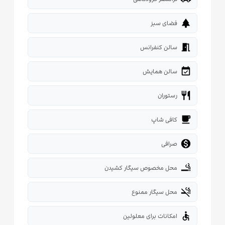
park
فضای سبز
meeting_room
سالن کنفرانس
event_available
سالن همایش
restaurant
رستوران
local_cafe
کافی شاپ

صرافی
smoking_rooms
محل مخصوص سیگار کشیدن
smoke_free
محل سیگار ممنوع
accessible
امکانات برای معلولین