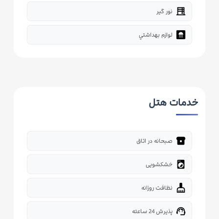
blinds
نور گیر
bathroom
لوازم بهداشتي
خدمات هتل
breakfast_dining
صبحانه در اتاق
local_laundry_service
خشکشویی
cleaning_services
نظافت روزانه
support_agent
پذیرش 24 ساعته