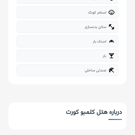
child_care
استخر کودک
fitness_center
سالن بدنسازی
bakery_dining
اسنک بار
local_bar
بار
beach_access
صندلی ساحلی
درباره هتل کلمبو کورت