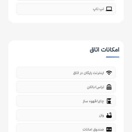
laptop
لپ تاپ
امکانات اتاق
wifi
اینترنت رایگان در اتاق
balcony
تراس/بالکن
coffee_maker
چای/قهوه ساز
bathtub
وان
fiber_pin
صندوق امانات