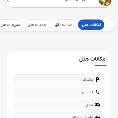
امکانات هتل
امکانات اتاق
خدمات هتل
تفریحات هتل
امکانات هتل
local_parking
پارکینگ
import_export
آسانسور
airport_shuttle
شاتل
airport_shuttle
ترانسفر فرودگاهی