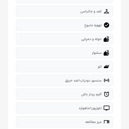
checkroom
کمد و جالباسی
check_circle
تهویه متبوع
dry
حوله و دمپایی
dry
سشوار
iron
اتو
sensors
سنسور دودیاب/ضد حریق
alarm
آلارم بیدار باش
tv
تلوزیون/ماهواره
desk
میز مطالعه