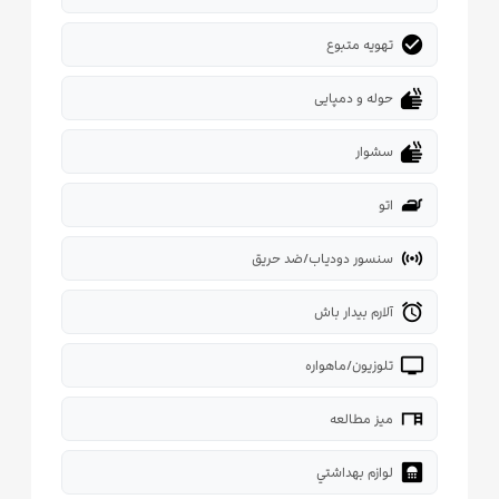
check_circle
تهویه متبوع
dry
حوله و دمپایی
dry
سشوار
iron
اتو
sensors
سنسور دودیاب/ضد حریق
alarm
آلارم بیدار باش
tv
تلوزیون/ماهواره
desk
میز مطالعه
bathroom
لوازم بهداشتي