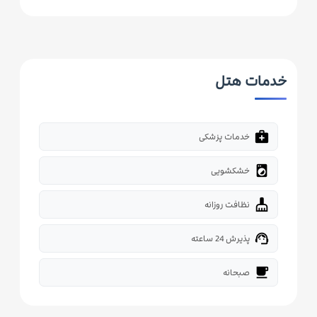
خدمات هتل
medical_services
خدمات پزشکی
local_laundry_service
خشکشویی
cleaning_services
نظافت روزانه
support_agent
پذیرش 24 ساعته
free_breakfast
صبحانه