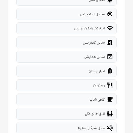
beach_access
ساحل اختصاصی
wifi
اینترنت رایگان در لابی
meeting_room
سالن کنفرانس
event_available
سالن همایش
luggage
انبار چمدان
restaurant
رستوران
local_cafe
کافی شاپ
family_restroom
اتاق خانوادگی
smoke_free
محل سیگار ممنوع