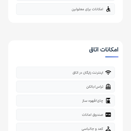
accessible
امکانات برای معلولین
امکانات اتاق
wifi
اینترنت رایگان در اتاق
balcony
تراس/بالکن
coffee_maker
چای/قهوه ساز
fiber_pin
صندوق امانات
checkroom
کمد و جالباسی