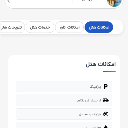
امکانات هتل
امکانات اتاق
خدمات هتل
تفریحات هتل
امکانات هتل
local_parking
پارکینگ
airport_shuttle
ترانسفر فرودگاهی
beach_access
نزدیک به ساحل
park
فضای سبز