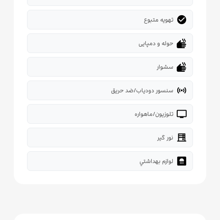
check_circle
تهویه متبوع
dry
حوله و دمپایی
dry
سشوار
sensors
سنسور دودیاب/ضد حریق
tv
تلوزیون/ماهواره
blinds
نور گیر
bathroom
لوازم بهداشتي