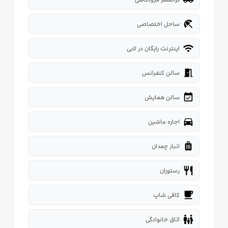
beach_access
ساحل اختصاصی
wifi
اینترنت رایگان در لابی
meeting_room
سالن کنفرانس
event_available
سالن همایش
directions_car
اجاره ماشین
luggage
انبار چمدان
restaurant
رستوران
local_cafe
کافی شاپ
family_restroom
اتاق خانوادگی