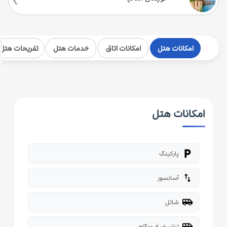
امکانات هتل
امکانات اتاق
خدمات هتل
تفریحات هتل
امکانات هتل
local_parking
پارکینگ
import_export
آسانسور
airport_shuttle
شاتل
airport_shuttle
ترانسفر فرودگاهی