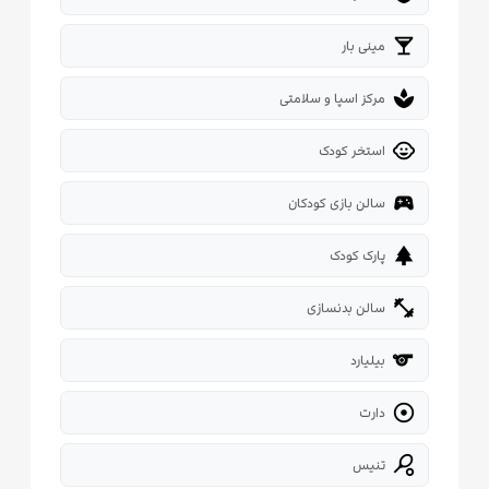
local_bar
مینی بار
spa
مرکز اسپا و سلامتی
child_care
استخر کودک
sports_esports
سالن بازی کودکان
park
پارک کودک
fitness_center
سالن بدنسازی
sport
بیلیارد

دارت
sports_tennis
تنیس