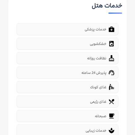
خدمات هتل
medical_services
خدمات پزشکی
local_laundry_service
خشکشویی
cleaning_services
نظافت روزانه
support_agent
پذیرش 24 ساعته
baby_changing_station
غذای کودک
restaurant_menu
غذای رژیمی
free_breakfast
صبحانه
spa
خدمات زیبایی