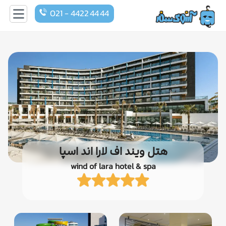
021 - 4422 44 44
هتل ویند اف لارا اند اسپا
wind of lara hotel & spa