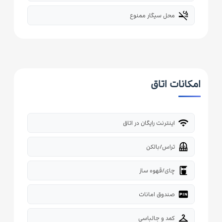
smoke_free
محل سیگار ممنوع
امکانات اتاق
wifi
اینترنت رایگان در اتاق
balcony
تراس/بالکن
coffee_maker
چای/قهوه ساز
fiber_pin
صندوق امانات
checkroom
کمد و جالباسی