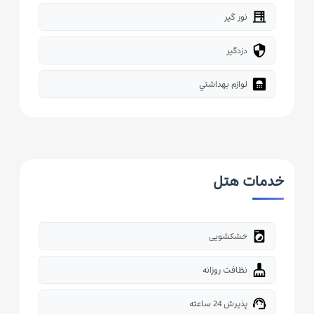
blinds
نور گیر
security
دزدگیر
bathroom
لوازم بهداشتي
خدمات هتل
local_laundry_service
خشکشویی
cleaning_services
نظافت روزانه
support_agent
پذیرش 24 ساعته