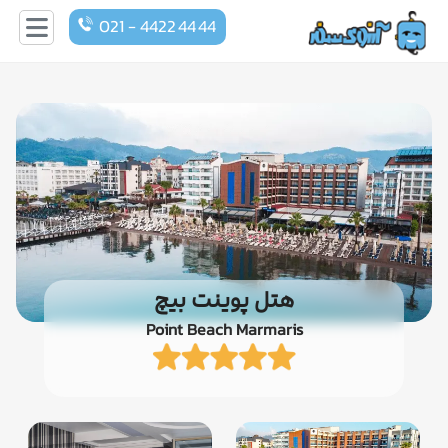
021 - 4422 44 44
هتل پوینت بیچ
Point Beach Marmaris