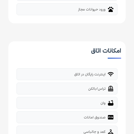
pets
ورود حیوانات مجاز
امکانات اتاق
wifi
اینترنت رایگان در اتاق
balcony
تراس/بالکن
bathtub
وان
fiber_pin
صندوق امانات
checkroom
کمد و جالباسی