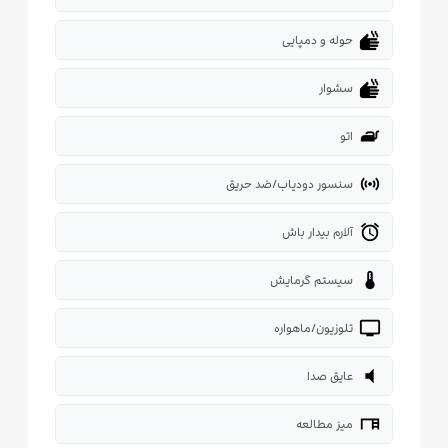
dry
حوله و دمپایی
dry
سشوار
iron
اتو
sensors
سنسور دودیاب/ضد حریق
alarm
آلارم بیدار باش
thermostat
سیستم گرمایش
tv
تلوزیون/ماهواره
volume_mute
عایق صدا
desk
میز مطالعه