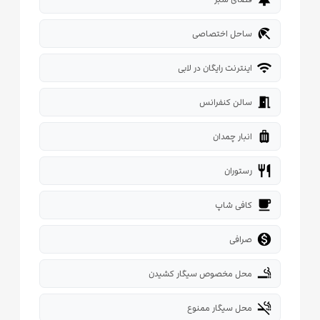
beach_access
ساحل اختصاصی
wifi
اینترنت رایگان در لابی
meeting_room
سالن کنفرانس
luggage
انبار چمدان
restaurant
رستوران
local_cafe
کافی شاپ

صرافی
smoking_rooms
محل مخصوص سیگار کشیدن
smoke_free
محل سیگار ممنوع