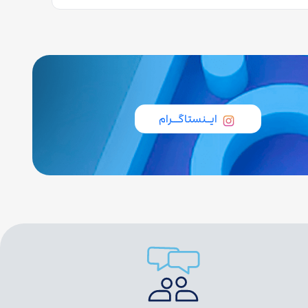
ایــنستاگـــرام