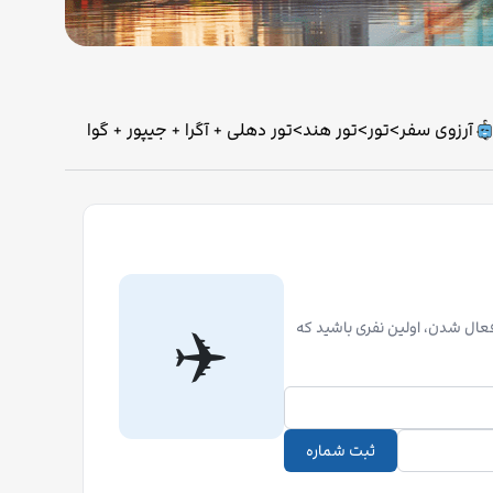
آرزوی سفر
>
تور
>
تور هند
>
تور دهلی + آگرا + جیپور + گوا
✈️
 فعال شدن، اولین نفری باشید که
ثبت شماره