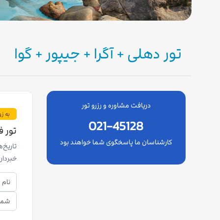
تور دهلی + آگرا + جیپور + گوا
دریافت مشاوره و رزرو تور
به ز
021-45128
تور 
کارشناسان ما پاسخگوی شما خواهند بود
تاریخ‌
خبردار