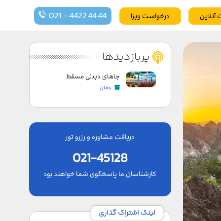
021 - 4422 44 44
 آنلاین
درخواست ویزا
پربازدیدها
جاهای دیدنی مسقط
عمان
دریافت مشاوره و رزرو تور
021-45128
کارشناسان ما پاسخگوی شما خواهند بود
لینک اشتراک گذاری