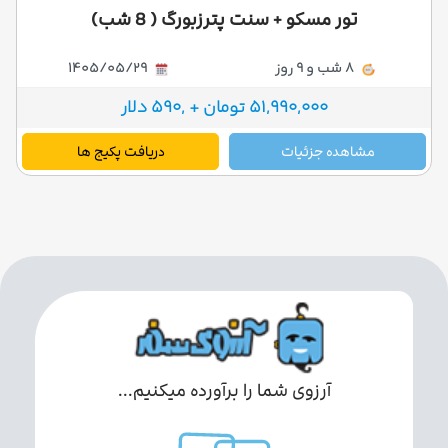
تور مسکو + سنت پترزبورگ ( 8 شب)
8 شب و 9 روز
1405/05/29
51,990,000 تومان + ,590 دلار
مشاهده جزئیات
دریافت پکیج ها
آرزوی شما را برآورده میکنیم...