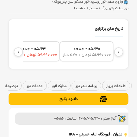
>
>
>
آرزوی سفر
تور روسیه
تور مسکو سن پترزبورگ
تور سنت پترزبورگ + مسکو ( 7 شب )
تاریخ های برگزاری
•
•
جمعه
جمعه
05/23
05/30
‹
›
51,990,000 تومان + 570 دلار
56,990,000 تومان + 570 دلار
,000
اطلاعات پرواز
برنامه سفر تور
مدارک لازم
خدمات تور
توضیحات تک
دانلود پکیج
آغاز سفر : 1405/05/30 ساعت : 05:15
تهران ، فرودگاه امام خمینی - IKA