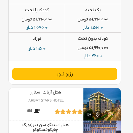
یک تخته
کودک با تخت
51,990,000 تومان
51,990,000 تومان
+ 1,510 دلار
+ 1,070 دلار
کودک بدون تخت
نوزاد
51,990,000 تومان
+ 115 دلار
+ 420 دلار
رزرو تــور
هتل آربات استارز
ARBAT STARS HOTEL
BB
هتل ایندیگو سن پترزبورگ
چایکوفسکوگو