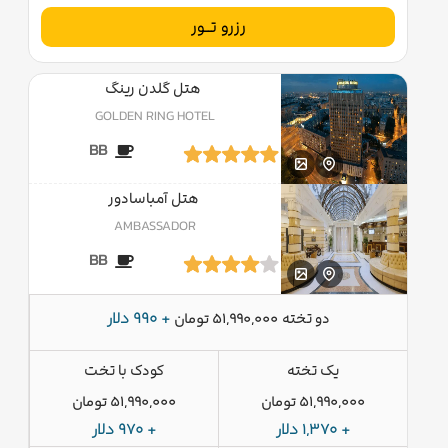
رزرو تــور
هتل گلدن رینگ
GOLDEN RING HOTEL
BB
هتل آمباسادور
AMBASSADOR
BB
دو تخته
+ 990 دلار
51,990,000 تومان
یک تخته
کودک با تخت
51,990,000 تومان
51,990,000 تومان
+ 1,370 دلار
+ 970 دلار