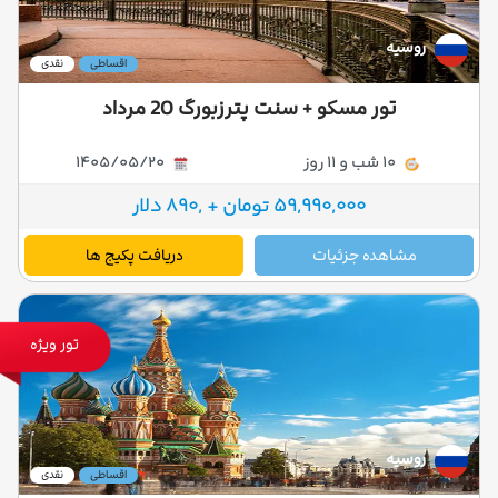
روسیه
اقساطی
نقدی
تور مسکو + سنت پترزبورگ 20 مرداد
10 شب و 11 روز
1405/05/20
59,990,000 تومان + ,890 دلار
مشاهده جزئیات
دریافت پکیج ها
تور ویژه
روسیه
اقساطی
نقدی