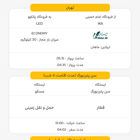
تهران
از فرودگاه امام خمینی
به فرودگاه پالکوو
LED
IKA
ECONOMY
میزان بار مجاز : 30 کیلوگرم
ایرلاین: ماهان
ساعت پرواز : 05:15
مدت پرواز : 04:35
سن‌ پترزبورگ
(مدت اقامت: 4 شب)
ایستگاه
ایستگاه
سن‌ پترزبورگ
مسکو
قطار
حمل و نقل زمینی
ساعت حرکت : 13:00
مدت سفر : 04:02