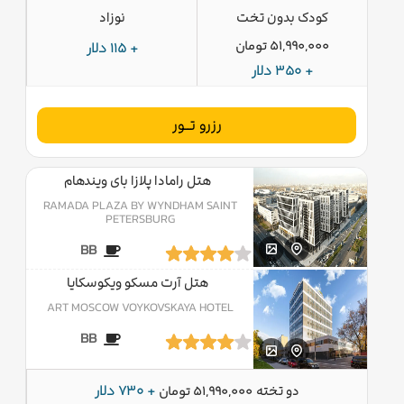
کودک بدون تخت
نوزاد
51,990,000 تومان
+ 115 دلار
+ 350 دلار
رزرو تــور
هتل رامادا پلازا بای ویندهام
RAMADA PLAZA BY WYNDHAM SAINT
PETERSBURG
BB
هتل آرت مسکو ویکوسکایا
ART MOSCOW VOYKOVSKAYA HOTEL
BB
دو تخته
+ 730 دلار
51,990,000 تومان