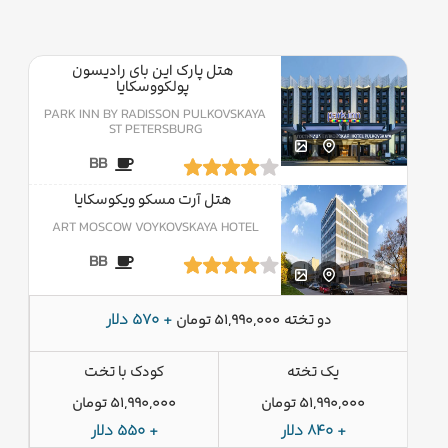
هتل پارک این بای رادیسون
پولکووسکایا
PARK INN BY RADISSON PULKOVSKAYA
ST PETERSBURG
BB
هتل آرت مسکو ویکوسکایا
ART MOSCOW VOYKOVSKAYA HOTEL
BB
دو تخته
+ 570 دلار
51,990,000 تومان
یک تخته
کودک با تخت
51,990,000 تومان
51,990,000 تومان
+ 840 دلار
+ 550 دلار