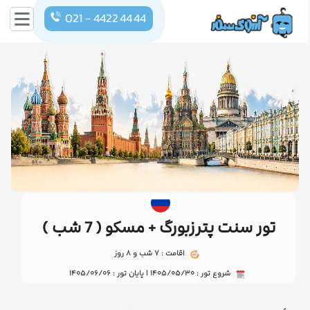
021 - 4422 44 44
تور سنت پترزبورگ + مسکو ( 7 شب )
اقامت : 7 شب و 8 روز
شروع تور : 1405/05/30 | پایان تور : 1405/06/06