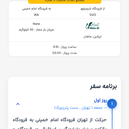
مسکو
(مدت اقامت: 3 شب)
از فرودگاه شرمیتوو
به فرودگاه امام خمینی
IKA
SVO
None
میزان بار مجاز : 30 کیلوگرم
ایرلاین: ماهان
ساعت پرواز : 11:10
مدت پرواز : 03:50
برنامه سفر
روز اول
۱
— جمعه ( تهران _ سنت پترزبورگ)
حرکت از تهران فرودگاه امام خمینی به فرودگاه