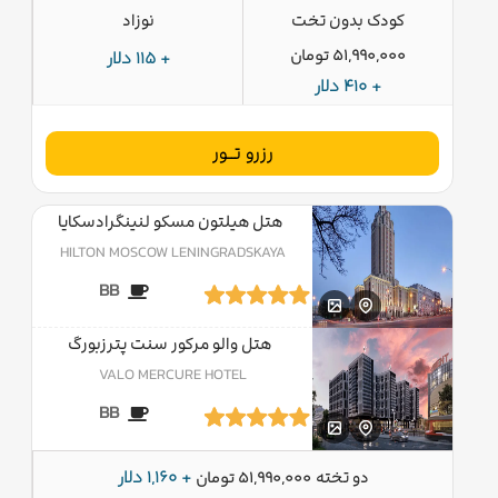
کودک بدون تخت
نوزاد
51,990,000 تومان
+ 115 دلار
+ 410 دلار
رزرو تــور
هتل هیلتون مسکو لنینگرادسکایا
HILTON MOSCOW LENINGRADSKAYA
BB
هتل والو مرکور سنت پترزبورگ
VALO MERCURE HOTEL
BB
دو تخته
+ 1,160 دلار
51,990,000 تومان