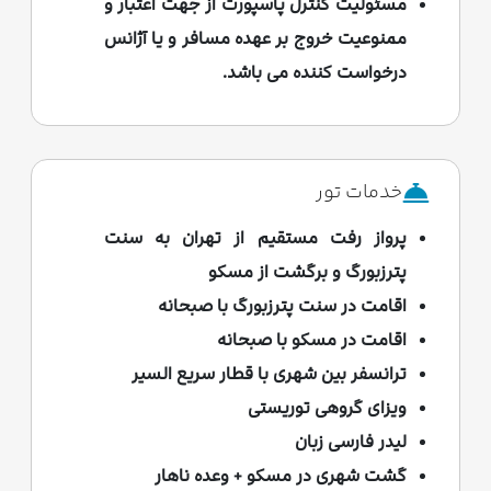
مسئولیت کنترل پاسپورت از جهت اعتبار و
گمنام-بازدید از آتش جاویدان-باغ الکساندر-
ممنوعیت خروج بر عهده مسافر و یا آژانس
بازدید از خیابان آربات قدیم- بازدید از مجسمه
درخواست کننده می باشد.
پوشکین- بازدید از ساختمان وزارت امور خارجه
(یکی از 7 خواهران)- خرید از مغازه سوغاتی
فروشی صرف ناهار- گشت خرید در مرکز
خریدآخوتنی ریاد- امکان خرید تورآپشنال ( سیرک
خدمات تور
یا دریم آیلند)
پرواز رفت مستقیم از تهران به سنت
پترزبورگ و برگشت از مسکو
اقامت در سنت پترزبورگ با صبحانه
اقامت در مسکو با صبحانه
ترانسفر بین شهری با قطار سریع السیر
ویزای گروهی توریستی
لیدر فارسی زبان
گشت شهری در مسکو + وعده ناهار