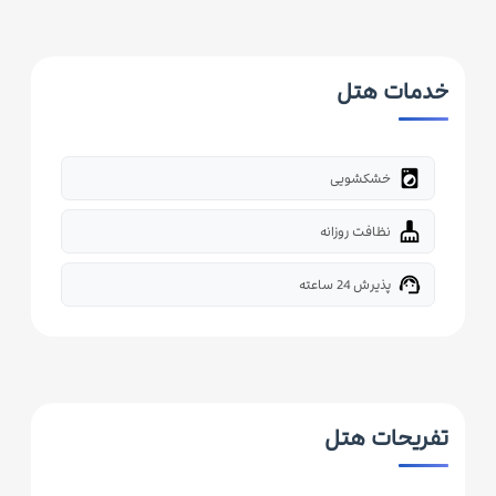
خدمات هتل
local_laundry_service
خشکشویی
cleaning_services
نظافت روزانه
support_agent
پذیرش 24 ساعته
تفریحات هتل