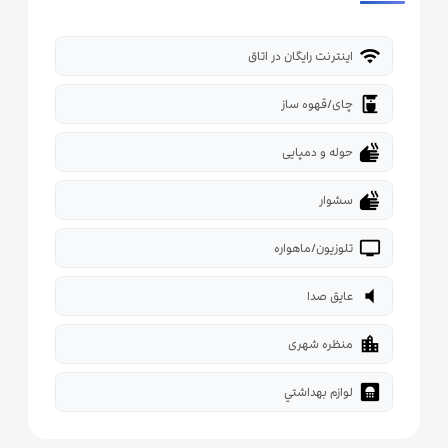
wifi
اینترنت رایگان در اتاق
coffee_maker
چای/قهوه ساز
dry
حوله و دمپایی
dry
سشوار
tv
تلوزیون/ماهواره
volume_mute
عایق صدا
location_city
منظره شهری
bathroom
لوازم بهداشتي