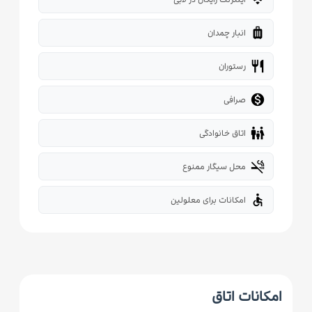
luggage
انبار چمدان
restaurant
رستوران

صرافی
family_restroom
اتاق خانوادگی
smoke_free
محل سیگار ممنوع
accessible
امکانات برای معلولین
امکانات اتاق