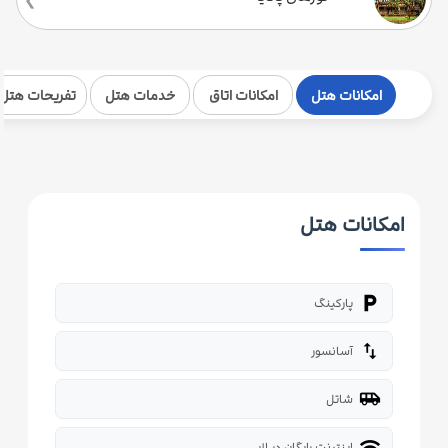
امکانات هتل
امکانات اتاق
خدمات هتل
تفریحات هتل
امکانات هتل
local_parking
پارکینگ
import_export
آسانسور
airport_shuttle
شاتل
wifi
اینترنت رایگان در لابی