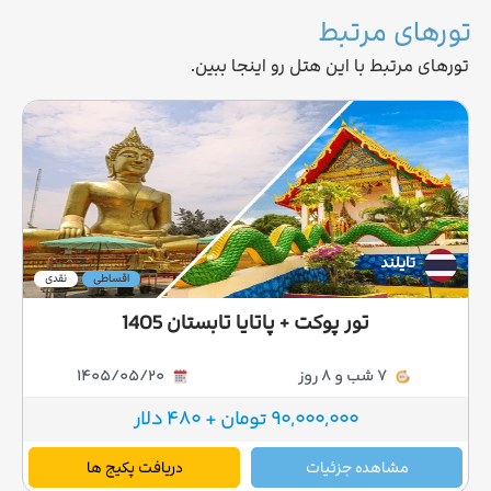
تورهای مرتبط
تورهای مرتبط با این هتل رو اینجا ببین.
تایلند
اقساطی
نقدی
تور پوکت + پاتایا تابستان 1405
7 شب و 8 روز
1405/05/20
90,000,000 تومان + 480 دلار
مشاهده جزئیات
دریافت پکیج ها