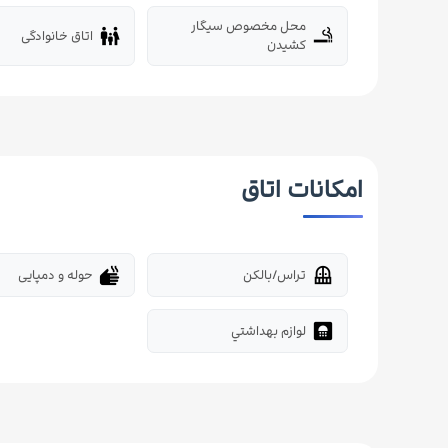
محل مخصوص سیگار
اتاق خانوادگی
family_restroom
smoking_rooms
کشیدن
امکانات اتاق
تراس/بالکن
حوله و دمپایی
dry
balcony
لوازم بهداشتي
bathroom