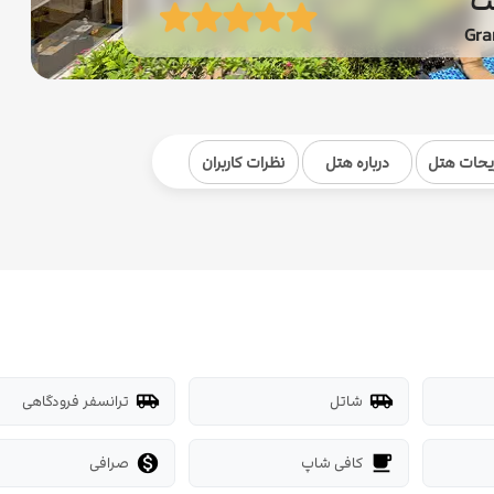
کت
Gra
یحات هتل
درباره هتل
نظرات کاربران
شاتل
ترانسفر فرودگاهی
airport_shuttle
airport_shuttle
کافی شاپ
صرافی

local_cafe