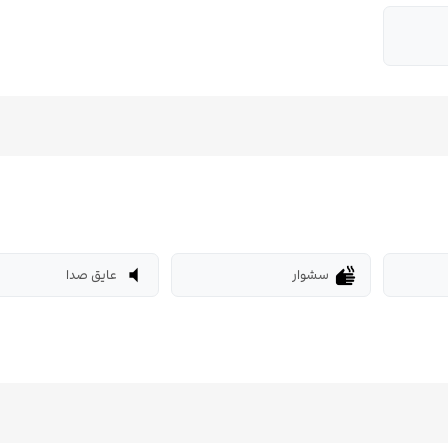
سشوار
عایق صدا
volume_mute
dry