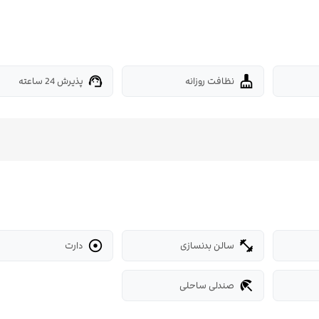
نظافت روزانه
پذیرش 24 ساعته
support_agent
cleaning_services
سالن بدنسازی
دارت

fitness_center
صندلی ساحلی
beach_access