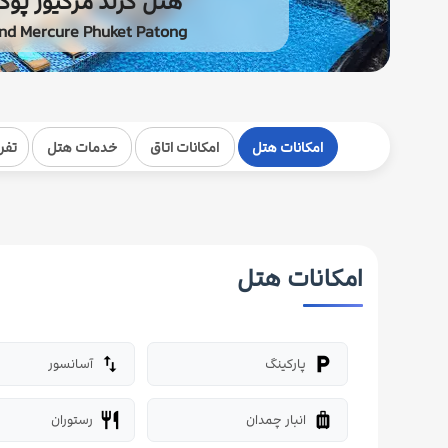
هتل گرند مرکیور پو
nd Mercure Phuket Patong
امکانات هتل
امکانات اتاق
خدمات هتل
تفر
امکانات هتل
پارکینگ
آسانسور
import_export
local_parking
انبار چمدان
رستوران
restaurant
luggage