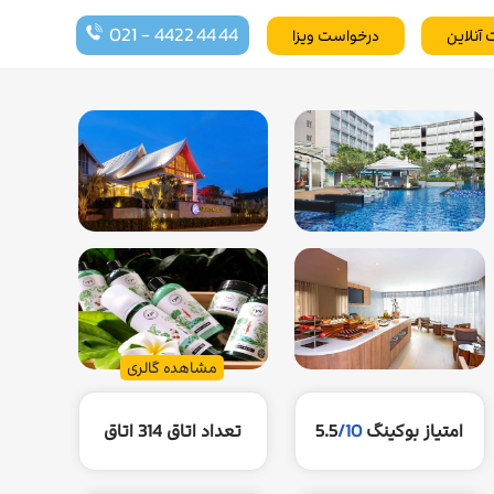
021 - 4422 44 44
 آنلاین
درخواست ویزا
مشاهده گالری
امتیاز بوکینگ
/10
5.5
تعداد اتاق
314 اتاق