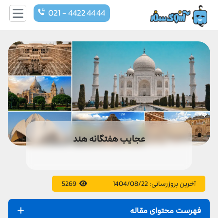
021 - 4422 44 44
عجایب هفتگانه هند
آخرین بروزرسانی:
1404/08/22
5269
فهرست محتوای مقاله