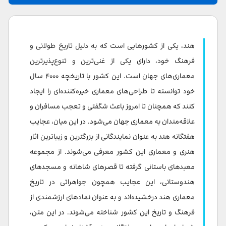
عجایب هفتگانه هند
تاج محل، آگرا، اوتار پرادش
هند، یکی از کشورهایی است که به دلیل تاریخ طولانی و
ویرانه های نالاندا، نالاندا، بیهار
فرهنگ خود، دارای یکی از غنی‌ترین و تنوع‌پذیرترین
معماری‌های جهان است. این کشور با تاریخچه ۴۰۰۰ سال
صومعه تاوانگ در آروناچال پرادش
خود توانسته‌ تا طراحی‌های معماری خیره‌کننده‌ای را ایجاد
خرابه های امپراتوری ویجیناگار، هامپی، کارناتاکا
کنند که همچنان تا امروز باعث شگفتی و تعجب مسافران و
علاقه‌مندان به معماری جهان می‌شود. در این میان، عجایب
معبد خورشید، کونارک، اودیشا
هفتگانه هند به عنوان نمایندگانی از بزرگترین و زیباترین اثار
ستون آهنی، دهلی
هنری و معماری این کشور معرفی می‌شوند. از مجموعه
غارهای آجانتا و الورا، اونگ آباد، ماهاراشترا
معبد‌های باستانی گرفته تا قصرهای شاهانه و مسجدهای
هندوستانی، این عجایب همچون جواهراتی در تاریخ
معماری هند درخشیده‌اند و به عنوان نمادهای ارزشمندی از
فرهنگ و تاریخ این کشور شناخته می‌شوند. در این متن،