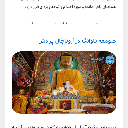
همچنان باقی مانده و مورد احترام و توجه ویژه‌ای قرار دارد.
صومعه تاوانگ در آروناچال پرادش
صومعه تاوانگ در آروناچال پرادش، بزرگترین معبد هند، در فاصله