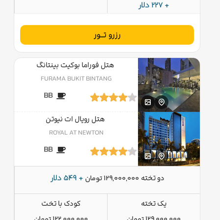
+ 227 دلار
رزرو تــور
هتل فوراما بوکیت بینتانگ
FURAMA BUKIT BINTANG
BB
هتل رویال ات نیوتن
ROYAL AT NEWTON
BB
دو تخته
+ 549 دلار
129,000,000 تومان
یک تخته
کودک با تخت
129,000,000 تومان
122,000,000 تومان