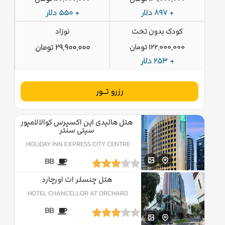
+ 897 دلار
+ 550 دلار
کودک بدون تخت
نوزاد
122,000,000 تومان
29,900,000 تومان
+ 253 دلار
رزرو تــور
هتل هالیدی این اکسپرس کوالالامپور
سیتی سنتر
HOLIDAY INN EXPRESS CITY CENTRE
BB
هتل چنسلر ات اورچارد
HOTEL CHANCELLOR AT ORCHARD
BB