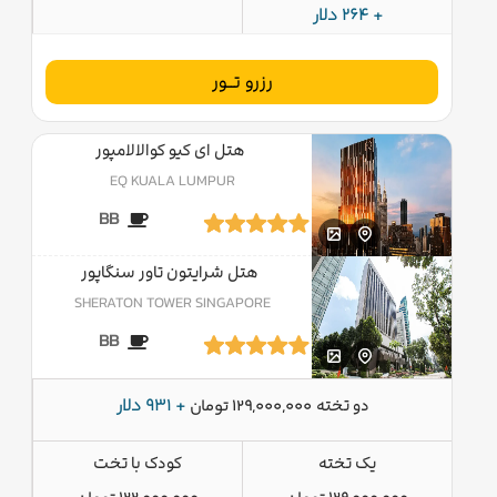
+ 264 دلار
رزرو تــور
هتل ای کیو کوالالامپور
EQ KUALA LUMPUR
BB
هتل شرایتون تاور سنگاپور
SHERATON TOWER SINGAPORE
BB
دو تخته
+ 931 دلار
129,000,000 تومان
یک تخته
کودک با تخت