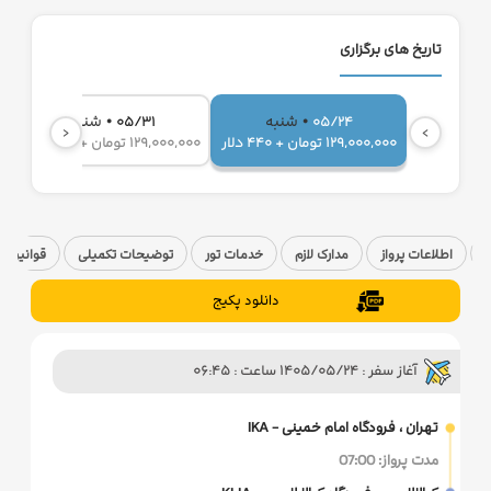
تاریخ های برگزاری
•
•
شنبه
شنبه
05/31
05/24
‹
›
129,000,000 تومان + 440 دلار
129,000,000 تومان + 440 دلار
00
ا
اطلاعات پرواز
مدارک لازم
خدمات تور
توضیحات تکمیلی
قوانین ک
دانلود پکیج
آغاز سفر : 1405/05/24 ساعت : 06:45
تهران ، فرودگاه امام خمینی - IKA
مدت پرواز: 07:00