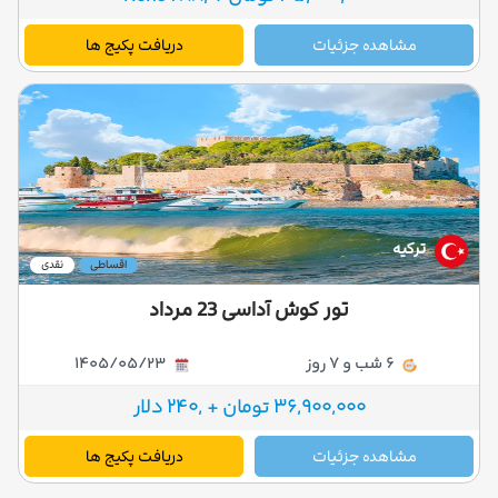
مشاهده جزئیات
دریافت پکیج ها
ترکیه
اقساطی
نقدی
تور کوش آداسی 23 مرداد
6 شب و 7 روز
1405/05/23
36,900,000 تومان + ,240 دلار
مشاهده جزئیات
دریافت پکیج ها