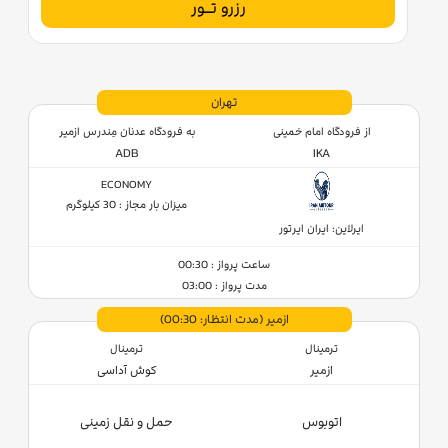
رزرو تــور
تهران
از فرودگاه امام خمینی
به فرودگاه عدنان مِندرس ازمیر
ADB
IKA
ECONOMY
میزان بار مجاز : 30 کیلوگرم
ایرلاین: ایران ایرتور
ساعت پرواز : 00:30
مدت پرواز : 03:00
ازمیر
(مدت انتظار: 00:30)
ترمینال
ترمینال
ازمیر
کوش آداسی
اتوبوس
حمل و نقل زمینی