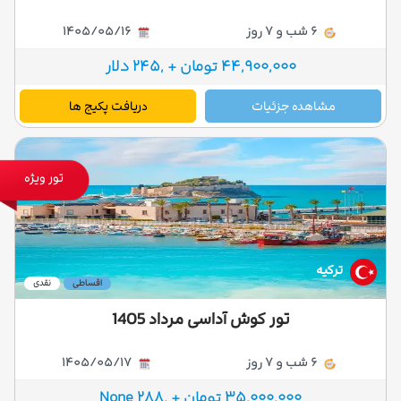
6 شب و 7 روز
1405/05/16
44,900,000 تومان + ,245 دلار
مشاهده جزئیات
دریافت پکیج ها
تور ویژه
ترکیه
اقساطی
نقدی
تور کوش آداسی مرداد 1405
6 شب و 7 روز
1405/05/17
35,000,000 تومان + ,288 None