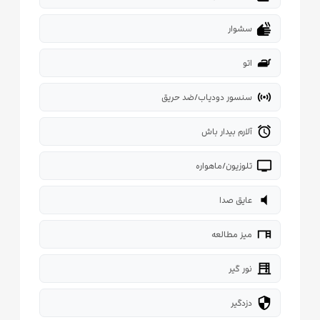
dry
سشوار
iron
اتو
sensors
سنسور دودیاب/ضد حریق
alarm
آلارم بیدار باش
tv
تلوزیون/ماهواره
volume_mute
عایق صدا
desk
میز مطالعه
blinds
نور گیر
security
دزدگیر