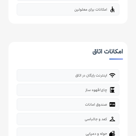
accessible
امکانات برای معلولین
امکانات اتاق
wifi
اینترنت رایگان در اتاق
coffee_maker
چای/قهوه ساز
fiber_pin
صندوق امانات
checkroom
کمد و جالباسی
dry
حوله و دمپایی