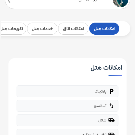
امکانات هتل
امکانات اتاق
خدمات هتل
تفریحات هتل
امکانات هتل
local_parking
پارکینگ
import_export
آسانسور
airport_shuttle
شاتل
airport_shuttle
ترانسفر فرودگاهی