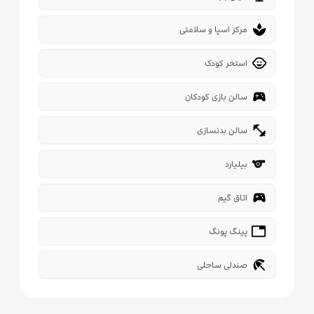
spa
مرکز اسپا و سلامتی
child_care
استخر کودک
sports_esports
سالن بازی کودکان
fitness_center
سالن بدنسازی
sport
بیلیارد
sports_esports
اتاق گیم
tabl
پینگ پونگ
beach_access
صندلی ساحلی