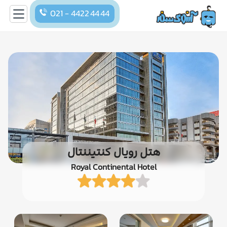
021 - 4422 44 44
هتل رویال کنتیننتال
Royal Continental Hotel