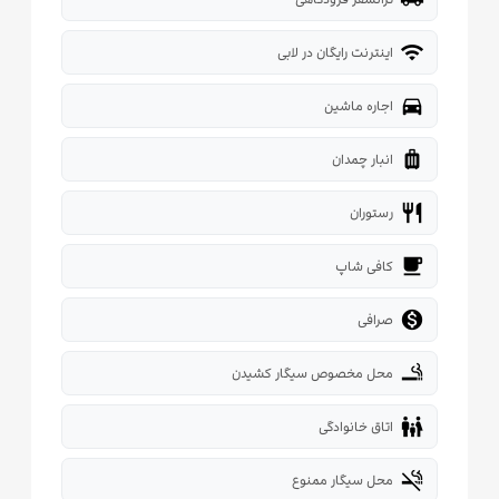
wifi
اینترنت رایگان در لابی
directions_car
اجاره ماشین
luggage
انبار چمدان
restaurant
رستوران
local_cafe
کافی شاپ

صرافی
smoking_rooms
محل مخصوص سیگار کشیدن
family_restroom
اتاق خانوادگی
smoke_free
محل سیگار ممنوع