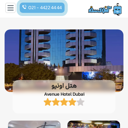
021 - 4422 44 44
هتل اونیو
Avenue Hotel Dubai