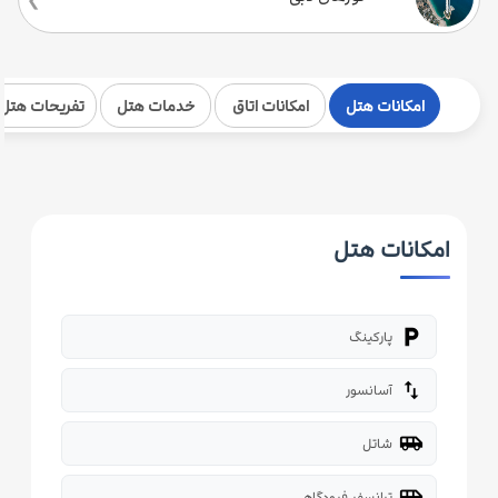
امکانات هتل
امکانات اتاق
خدمات هتل
تفریحات هتل
امکانات هتل
local_parking
پارکینگ
import_export
آسانسور
airport_shuttle
شاتل
airport_shuttle
ترانسفر فرودگاهی