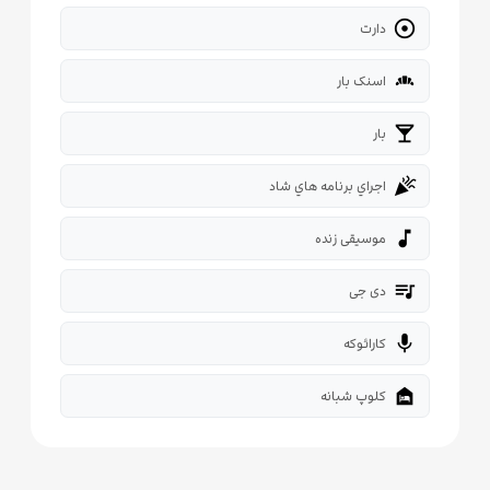

دارت
bakery_dining
اسنک بار
local_bar
بار
celebration
اجراي برنامه هاي شاد
music_note
موسیقی زنده
queue_music
دی جی
mic
کارائوکه
night_shelter
کلوپ شبانه