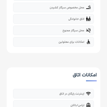
smoking_rooms
محل مخصوص سیگار کشیدن
family_restroom
اتاق خانوادگی
smoke_free
محل سیگار ممنوع
accessible
امکانات برای معلولین
امکانات اتاق
wifi
اینترنت رایگان در اتاق
balcony
تراس/بالکن