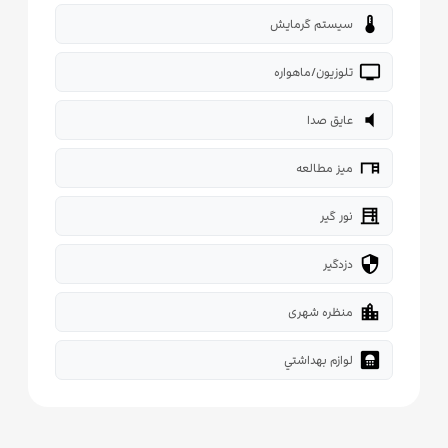
thermostat
سیستم گرمایش
tv
تلوزیون/ماهواره
volume_mute
عایق صدا
desk
میز مطالعه
blinds
نور گیر
security
دزدگیر
location_city
منظره شهری
bathroom
لوازم بهداشتي