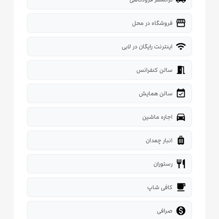
storefront
فروشگاه در محل
wifi
اینترنت رایگان در لابی
meeting_room
سالن کنفرانس
event_available
سالن همایش
directions_car
اجاره ماشین
luggage
انبار چمدان
restaurant
رستوران
local_cafe
کافی شاپ

صرافی