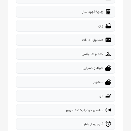
coffee_maker
چای/قهوه ساز
bathtub
وان
fiber_pin
صندوق امانات
checkroom
کمد و جالباسی
dry
حوله و دمپایی
dry
سشوار
iron
اتو
sensors
سنسور دودیاب/ضد حریق
alarm
آلارم بیدار باش