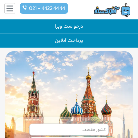
021 - 4422 44 44
درخواست ویزا
پرداخت آنلاین