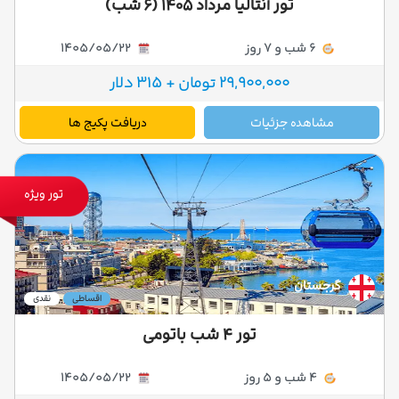
تور آنتالیا مرداد ۱۴۰۵ (۶ شب)
6 شب و 7 روز
1405/05/22
29,900,000 تومان + 315 دلار
مشاهده جزئیات
دریافت پکیج ها
تور ویژه
گرجستان
اقساطی
نقدی
تور ۴ شب باتومی
4 شب و 5 روز
1405/05/22