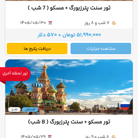
تور سنت پترزبورگ + مسکو ( 7 شب )
7 شب و 8 روز
1405/05/30
51,990,000 تومان + 570 دلار
مشاهده جزئیات
دریافت پکیج ها
تور لحظه آخری
روسیه
اقساطی
نقدی
تور مسکو + سنت پترزبورگ ( 8 شب)
8 شب و 9 روز
1405/05/29