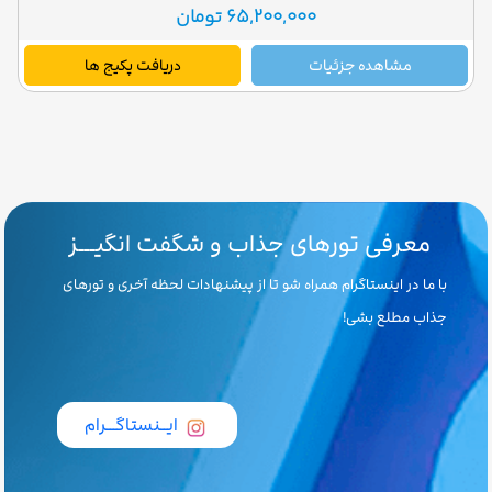
65,200,000 تومان
مشاهده جزئیات
دریافت پکیج ها
معرفی تورهای جذاب و شگفت انگیـــز
با ما در اینستاگرام همراه شو تا از پیشنهادات لحظه آخری و تورهای
جذاب مطلع بشی!
ایــنستاگـــرام