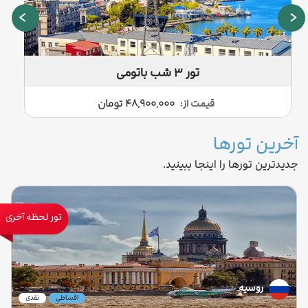
›
‹
تور ۳ شب باتومی
قیمت از:
48,900,000 تومان
آخرین تورها
جدیدترین تورها را اینجا ببینید.
تور لحظه آخری
روسیه
اقساطی
نقدی