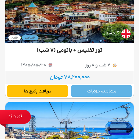
گرجستان
اقساطی
نقدی
تور تفلیس + باتومی (۷ شب)
7 شب و 8 روز
1405/05/20
78,200,000 تومان
مشاهده جزئیات
دریافت پکیج ها
تور ویژه