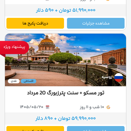
51,990,000 تومان + 590 دلار
مشاهده جزئیات
دریافت پکیج ها
پیشنهاد ویژه
روسیه
اقساطی
نقدی
تور مسکو + سنت پترزبورگ 20 مرداد
10 شب و 11 روز
1405/05/20
59,990,000 تومان + 890 دلار