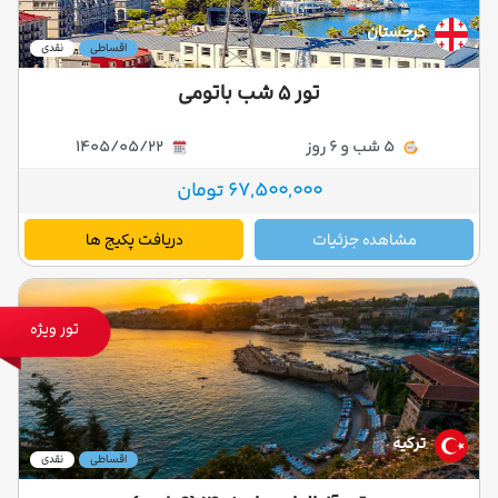
گرجستان
اقساطی
نقدی
تور ۵ شب باتومی
5 شب و 6 روز
1405/05/22
67,500,000 تومان
مشاهده جزئیات
دریافت پکیج ها
تور ویژه
ترکیه
اقساطی
نقدی