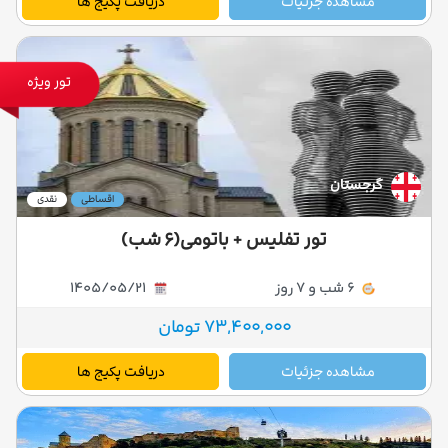
مشاهده جزئیات
دریافت پکیج ها
تور ویژه
گرجستان
اقساطی
نقدی
تور تفلیس + باتومی(۶ شب)
6 شب و 7 روز
1405/05/21
73,400,000 تومان
مشاهده جزئیات
دریافت پکیج ها