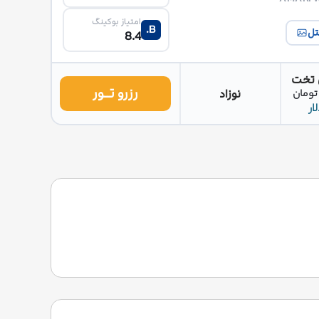
امتیاز بوکینگ
B.
تل
8.4
 تخت
رزرو تــور
نوزاد