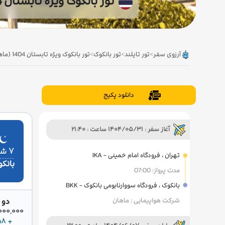
تور بانکوک ویژه تابستان 1404 (ماهان)
آرزوی سفر
>
تور تایلند
>
تور بانکوک
>
تور بانکوک ویژه تابستان 1404 (ماهان)
دانلود پکیج
آغاز سفر : 1404/05/31 ساعت : 21:40
۷ شب
تهران ، فرودگاه امام خمینی - IKA
بانک
مدت پرواز: 07:00
بانکوک ، فرودگاه سووارنابومی بانکوک - BKK
شرکت هواپیمایی : ماهان
دو 
42,000,000 
+ 158 دلار