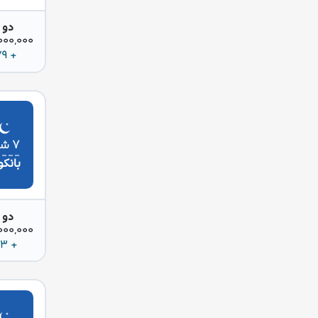
دو 
42,000,000 
+ 179 دلار
۷ شب
بانک
دو 
42,000,000 
+ 193 دلار