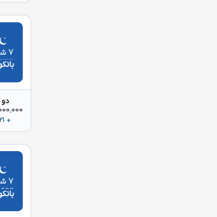
۷ شب
بانک
دو 
42,000,000 
+ 221 دلار
۷ شب
بانک