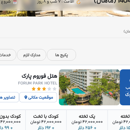
اقامت : 7 شب و 8 روز
شروع تور : 1404/05/31 | پای
پکیج ها
مدارک لازم
خدمات 
هتل فوروم پارک
FORUM PARK HOTEL
وک
موقعیت مکانی
تصاویر ه
تخته
یک تخته
کودک با تخت
کودک بدون
تومان
42,000,000 تومان
42,000,000 تومان
42,000,000 تومان
+ 256 دلار
+ 192 دلار
+ 99 دلار