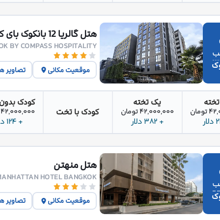
هتل گالریا 12 بانکوک بای کامپس هاسپیتالیتی
OK BY COMPASS HOSPITALITY
وک
موقعیت مکانی
تصاویر ه
تخته
یک تخته
کودک بدون
کودک با تخت
تومان
42,000,000 تومان
42,000,000 تومان
+ 382 دلار
+ 124 دلار
هتل منهتن
MANHATTAN HOTEL BANGKOK
وک
موقعیت مکانی
تصاویر ه