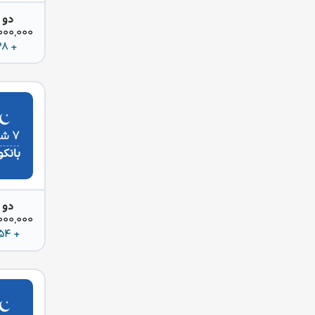
دو 
42,000,000 
+ 228 دلار
۷ شب
بانک
دو 
42,000,000 
+ 354 دلار