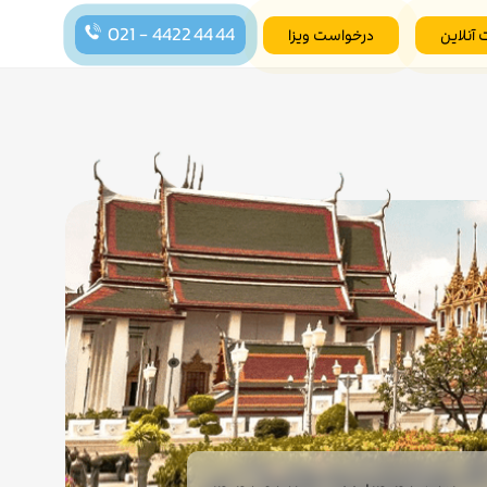
021 - 4422 44 44
 آنلاین
درخواست ویزا