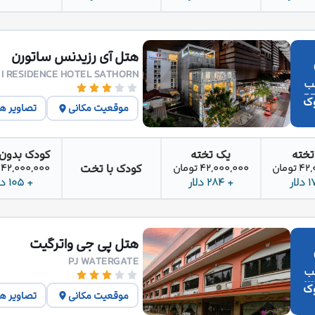
هتل آی رزیدنس ساتورن
I RESIDENCE HOTEL SATHORN
وک
موقعیت مکانی
تصاویر ه
تخته
یک تخته
کودک بدون
کودک با تخت
تومان
42,000,000 تومان
42,000,000 تومان
+ 284 دلار
+ 105 دلار
هتل پی جی واترگیت
PJ WATERGATE
وک
موقعیت مکانی
تصاویر ه