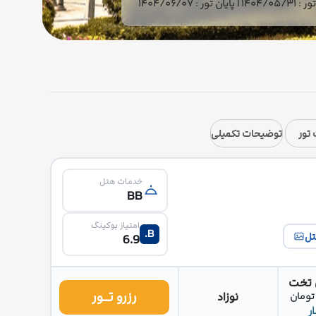
ان تور : 1404/06/07
تور
توضیحات تکمیلی
خدمات هتل
BB
امتیاز بوکینگ
B.
تل
6.9
 تخت
رزرو تــور
نوزاد