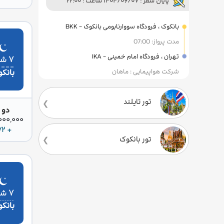
پایان سفر : 1404/06/07 ساعت : 22:00
بانکوک ، فرودگاه سووارنابومی بانکوک - BKK
مدت پرواز: 07:00
تهران ، فرودگاه امام خمینی - IKA
۷ شب
بانک
شرکت هواپیمایی : ماهان
تور تایلند
دو 
42,000,000 
+ 172 دلار
تور بانکوک
۷ شب
بانک