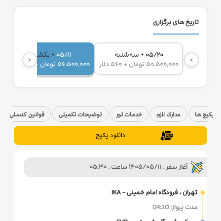
تاریخ های برگزاری
•
•
سه‌شنبه
یکشنبه
05/11
05/20
‹
›
50,500,000 تومان + 560 دلار
56,500,000 تومان + 560 دلار
0
پکیج ها
مدارک لازم
خدمات تور
توضیحات تکمیلی
قوانین کنسلی
دانلود پکیج
آغاز سفر : 1405/05/11 ساعت : 05:30
تهران ، فرودگاه امام خمینی - IKA
مدت پرواز: 04:20