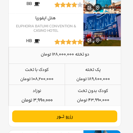
BB
هتل ایفوریا
EUPHORIA BATUMI CONVENTION &
CASINO HOTEL
HB
دو تخته
128,000,000 تومان
یک تخته
کودک با تخت
189,800,000 تومان
108,200,000 تومان
کودک بدون تخت
نوزاد
43,990,000 تومان
3,990,000 تومان
رزرو تــور