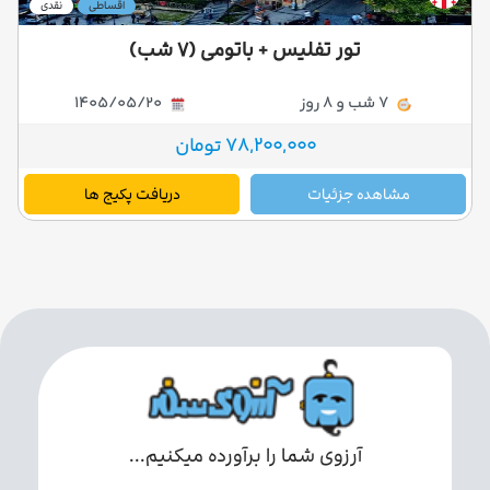
اقساطی
نقدی
تور تفلیس + باتومی (۷ شب)
7 شب و 8 روز
1405/05/20
78,200,000 تومان
مشاهده جزئیات
دریافت پکیج ها
آرزوی شما را برآورده میکنیم...