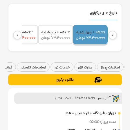
تاریخ های برگزاری
•
•
•
چهارشنبه
پنجشنبه
جمعه
7
05/23
05/22
05/21
‹
›
73,400,000 تومان
73,400,000 تومان
75,400,000 تومان
0
ا
اطلاعات پرواز
مدارک لازم
خدمات تور
توضیحات تکمیلی
قوانین ک
دانلود پکیج
آغاز سفر : 1405/05/21 ساعت : 16:30
تهران ، فرودگاه امام خمینی - IKA
مدت پرواز: 02:00