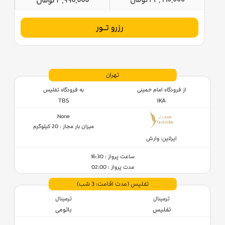
43,990,000 تومان
3,990,000 تومان
رزرو تــور
تهران
از فرودگاه امام خمینی
به فرودگاه تفلیس
TBS
IKA
None
میزان بار مجاز : 20 کیلوگرم
ایرلاین: وارش
ساعت پرواز : 16:30
مدت پرواز : 02:00
تفلیس
(مدت اقامت: 3 شب)
ترمینال
ترمینال
تفلیس
باتومی