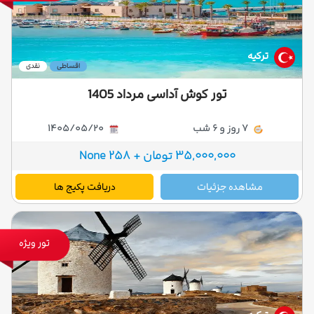
ترکیه
اقساطی
نقدی
تور کوش آداسی مرداد 1405
7 روز و 6 شب
1405/05/20
35,000,000 تومان + 258 None
مشاهده جزئیات
دریافت پکیج ها
تور ویژه