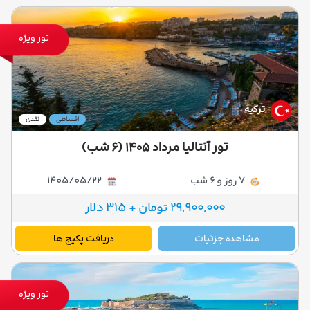
تور ویژه
ترکیه
اقساطی
نقدی
تور آنتالیا مرداد ۱۴۰۵ (۶ شب)
7 روز و 6 شب
1405/05/22
29,900,000 تومان + 315 دلار
مشاهده جزئیات
دریافت پکیج ها
تور ویژه