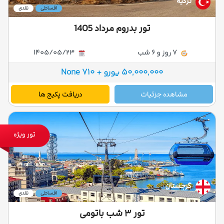
ترکیه
اقساطی
نقدی
تور بدروم مرداد 1405
7 روز و 6 شب
1405/05/23
50,000,000 یورو + 710 None
مشاهده جزئیات
دریافت پکیج ها
تور ویژه
گرجستان
اقساطی
نقدی
تور ۳ شب باتومی