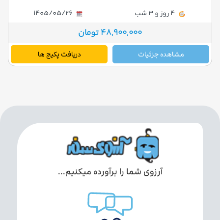
4 روز و 3 شب
1405/05/26
48,900,000 تومان
مشاهده جزئیات
دریافت پکیج ها
آرزوی شما را برآورده میکنیم...