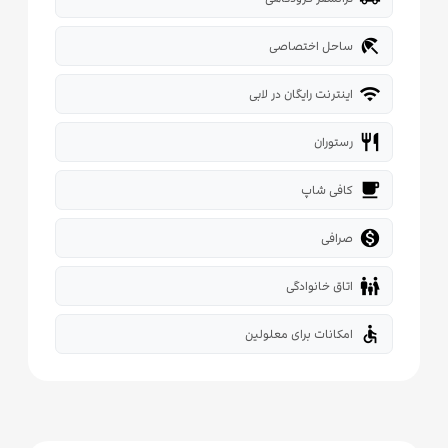
beach_access
ساحل اختصاصی
wifi
اینترنت رایگان در لابی
restaurant
رستوران
local_cafe
کافی شاپ

صرافی
family_restroom
اتاق خانوادگی
accessible
امکانات برای معلولین