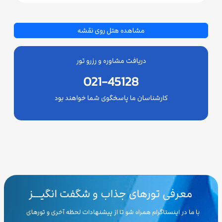
مشاهده هتل روی نقشه
دریافت مشاوره و رزرو تور
021-45128
کارشناسان ما پاسخگوی شما خواهند بود
معرفی تورهای جذاب و شگفت انگیـــز
با ما در اینستاگرام همراه شو تا از پیشنهادات لحظه آخری و تورهای