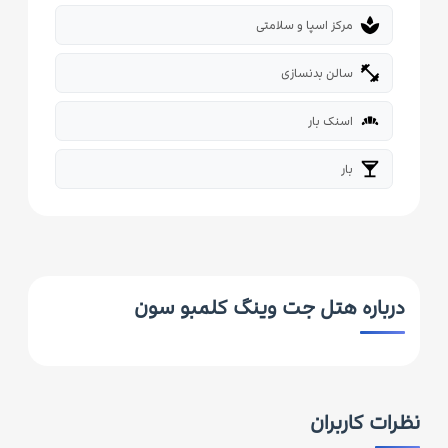
spa
مرکز اسپا و سلامتی
fitness_center
سالن بدنسازی
bakery_dining
اسنک بار
local_bar
بار
درباره هتل جت وینگ کلمبو سون
نظرات کاربران