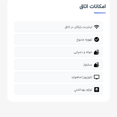
امکانات اتاق
wifi
اینترنت رایگان در اتاق
check_circle
تهویه متبوع
dry
حوله و دمپایی
dry
سشوار
tv
تلوزیون/ماهواره
bathroom
لوازم بهداشتي