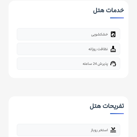
خدمات هتل
local_laundry_service
خشکشویی
cleaning_services
نظافت روزانه
support_agent
پذیرش 24 ساعته
تفریحات هتل
pool
استخر روباز