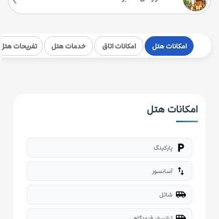
امکانات هتل
امکانات اتاق
خدمات هتل
تفریحات هتل
امکانات هتل
local_parking
پارکینگ
import_export
آسانسور
airport_shuttle
شاتل
airport_shuttle
ترانسفر فرودگاهی