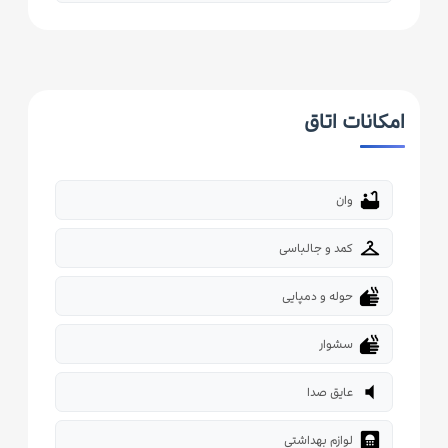
امکانات اتاق
bathtub
وان
checkroom
کمد و جالباسی
dry
حوله و دمپایی
dry
سشوار
volume_mute
عایق صدا
bathroom
لوازم بهداشتي