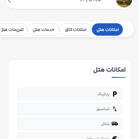
امکانات هتل
امکانات اتاق
خدمات هتل
تفریحات هتل
امکانات هتل
local_parking
پارکینگ
import_export
آسانسور
airport_shuttle
شاتل
beach_access
نزدیک به ساحل