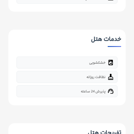
خدمات هتل
local_laundry_service
خشکشویی
cleaning_services
نظافت روزانه
support_agent
پذیرش 24 ساعته
تفریحات هتل