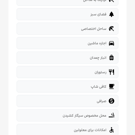
park
فضای سبز
beach_access
ساحل اختصاصی
directions_car
اجاره ماشین
luggage
انبار چمدان
restaurant
رستوران
local_cafe
کافی شاپ

صرافی
smoking_rooms
محل مخصوص سیگار کشیدن
accessible
امکانات برای معلولین