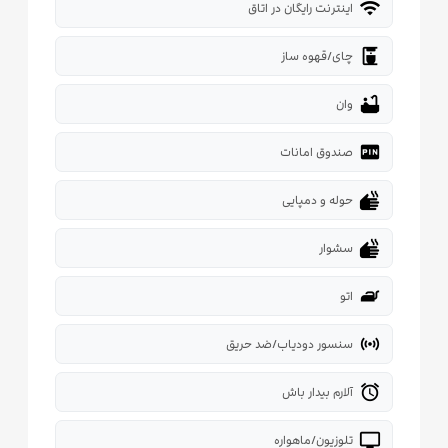
wifi
اینترنت رایگان در اتاق
coffee_maker
چای/قهوه ساز
bathtub
وان
fiber_pin
صندوق امانات
dry
حوله و دمپایی
dry
سشوار
iron
اتو
sensors
سنسور دودیاب/ضد حریق
alarm
آلارم بیدار باش
tv
تلوزیون/ماهواره