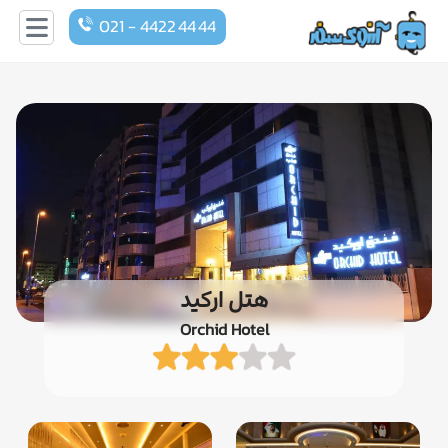
021 - 4422 44 44
هتل ارکید
Orchid Hotel