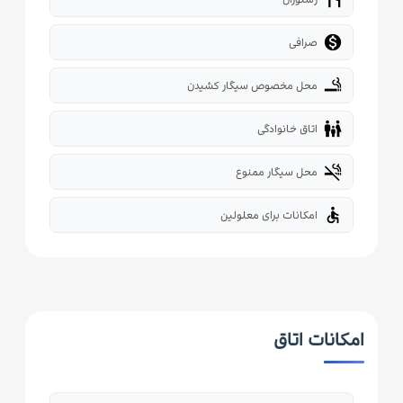

صرافی
smoking_rooms
محل مخصوص سیگار کشیدن
family_restroom
اتاق خانوادگی
smoke_free
محل سیگار ممنوع
accessible
امکانات برای معلولین
امکانات اتاق