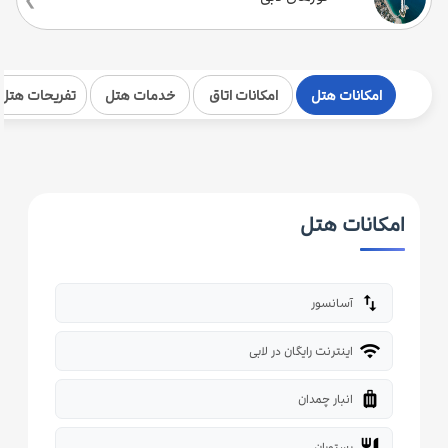
امکانات هتل
امکانات اتاق
خدمات هتل
تفریحات هتل
امکانات هتل
import_export
آسانسور
wifi
اینترنت رایگان در لابی
luggage
انبار چمدان
restaurant
رستوران