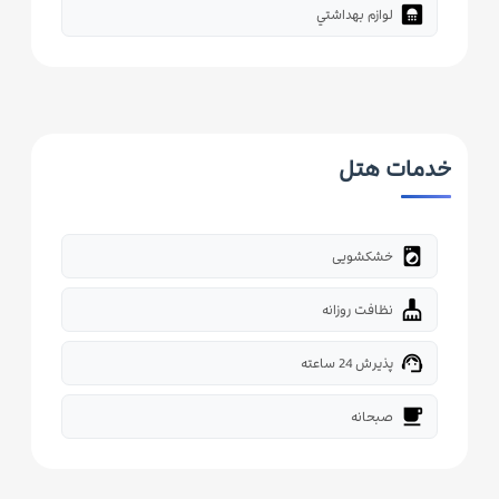
bathroom
لوازم بهداشتي
خدمات هتل
local_laundry_service
خشکشویی
cleaning_services
نظافت روزانه
support_agent
پذیرش 24 ساعته
free_breakfast
صبحانه