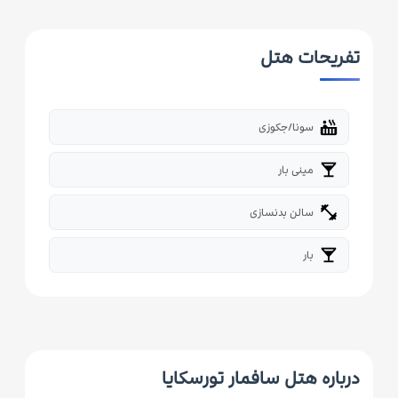
تفریحات هتل
hot_tub
سونا/جکوزی
local_bar
مینی بار
fitness_center
سالن بدنسازی
local_bar
بار
درباره هتل سافمار تورسکایا