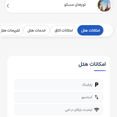
تورهای مسکو
امکانات هتل
امکانات اتاق
خدمات هتل
تفریحات هتل
امکانات هتل
local_parking
پارکینگ
import_export
آسانسور
wifi
اینترنت رایگان در لابی