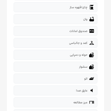
coffee_maker
چای/قهوه ساز
bathtub
وان
fiber_pin
صندوق امانات
checkroom
کمد و جالباسی
dry
حوله و دمپایی
dry
سشوار
iron
اتو
volume_mute
عایق صدا
desk
میز مطالعه