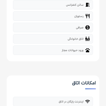
meeting_room
سالن کنفرانس
restaurant
رستوران

صرافی
family_restroom
اتاق خانوادگی
pets
ورود حیوانات مجاز
امکانات اتاق
wifi
اینترنت رایگان در اتاق