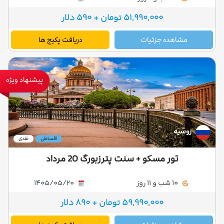
51,990,000 تومان + 590 دلار
مشاهده جزئیات
دریافت پکیج ها
پیشنهاد ویژه
روسیه
اقساطی
نقدی
تور مسکو + سنت پترزبورگ 20 مرداد
10 شب و 11 روز
1405/05/20
59,990,000 تومان + 890 دلار