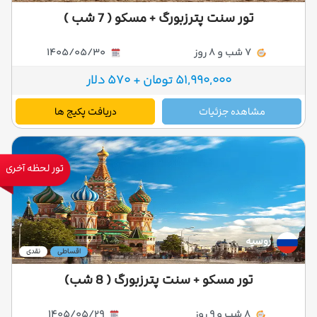
تور سنت پترزبورگ + مسکو ( 7 شب )
7 شب و 8 روز
1405/05/30
51,990,000 تومان + 570 دلار
مشاهده جزئیات
دریافت پکیج ها
تور لحظه آخری
روسیه
اقساطی
نقدی
تور مسکو + سنت پترزبورگ ( 8 شب)
8 شب و 9 روز
1405/05/29