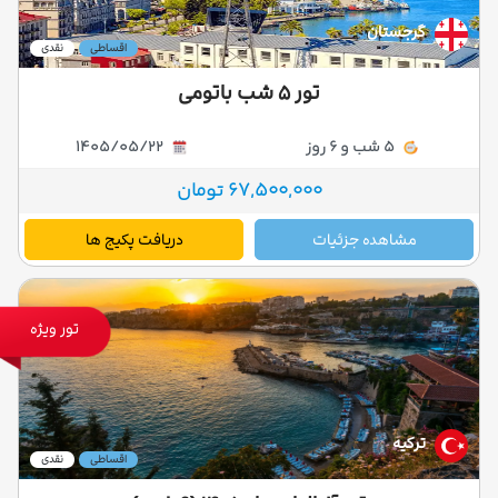
گرجستان
اقساطی
نقدی
تور ۵ شب باتومی
5 شب و 6 روز
1405/05/22
67,500,000 تومان
مشاهده جزئیات
دریافت پکیج ها
تور ویژه
ترکیه
اقساطی
نقدی