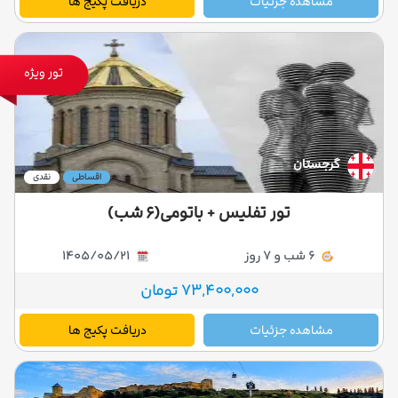
مشاهده جزئیات
دریافت پکیج ها
تور ویژه
گرجستان
اقساطی
نقدی
تور تفلیس + باتومی(۶ شب)
6 شب و 7 روز
1405/05/21
73,400,000 تومان
مشاهده جزئیات
دریافت پکیج ها