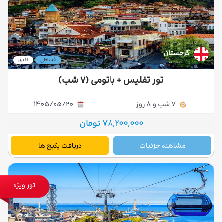
گرجستان
اقساطی
نقدی
تور تفلیس + باتومی (۷ شب)
7 شب و 8 روز
1405/05/20
78,200,000 تومان
مشاهده جزئیات
دریافت پکیج ها
تور ویژه