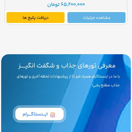
65,200,000 تومان
مشاهده جزئیات
دریافت پکیج ها
معرفی تورهای جذاب و شگفت انگیـــز
با ما در اینستاگرام همراه شو تا از پیشنهادات لحظه آخری و تورهای
جذاب مطلع بشی!
ایــنستاگـــرام