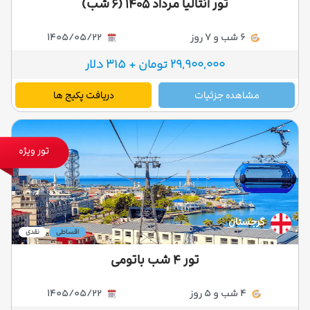
تور آنتالیا مرداد ۱۴۰۵ (۶ شب)
6 شب و 7 روز
1405/05/22
29,900,000 تومان + 315 دلار
مشاهده جزئیات
دریافت پکیج ها
تور ویژه
گرجستان
اقساطی
نقدی
تور ۴ شب باتومی
4 شب و 5 روز
1405/05/22