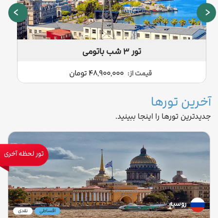
›
‹
تور ۳ شب باتومی
قیمت از:
48,900,000 تومان
آخرین تورها
جدیدترین تورها را اینجا ببینید.
تور لحظه آخری
روسیه
اقساطی
نقدی