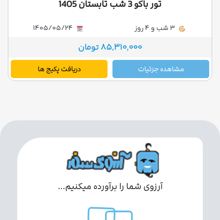
تور باکو 3 شب تابستان 1405
3 شب و 4 روز
1405/05/24
85,310,000 تومان
مشاهده جزئیات
دریافت پکیج ها
آرزوی شما را برآورده میکنیم...