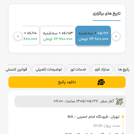
تاریخ های برگزاری
•
•
•
سه‌شنبه
سه‌شنبه
سه‌شنبه
06/10
06/03
05/27
‹
›
74,980,000 تومان
72,980,000 تومان
72,980,000 تومان
پکیج ها
مدارک لازم
خدمات تور
توضیحات تکمیلی
قوانین کنسلی
دانلود پکیج
آغاز سفر : 1405/05/27 ساعت : 09:00
تهران ، فرودگاه امام خمینی - IKA
مدت پرواز: 01:30