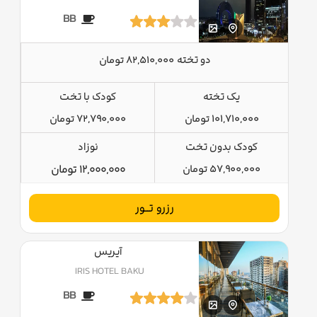
BB
دو تخته
82,510,000 تومان
یک تخته
کودک با تخت
101,710,000 تومان
72,790,000 تومان
کودک بدون تخت
نوزاد
57,900,000 تومان
12,000,000 تومان
رزرو تــور
آیریس
IRIS HOTEL BAKU
BB