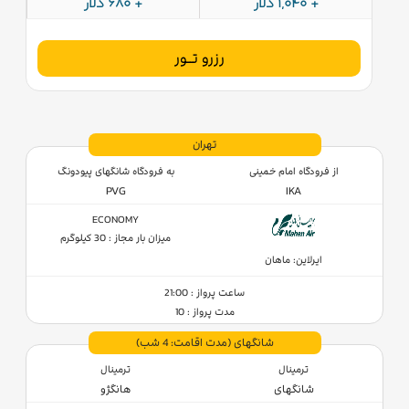
+ 1,040 دلار
+ 680 دلار
رزرو تــور
تهران
از فرودگاه امام خمینی
به فرودگاه شانگهای پیودونگ
PVG
IKA
ECONOMY
میزان بار مجاز : 30 کیلوگرم
ایرلاین: ماهان
ساعت پرواز : 21:00
مدت پرواز : 10
شانگهای
(مدت اقامت: 4 شب)
ترمینال
ترمینال
شانگهای
هانگژو