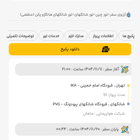
>
>
>
آرزوی سفر
تور چین
تور شانگهای
تور شانگهای هانگژو پکن (منقضی)
پکیج ها
اطلاعات پرواز
مدارک لازم
خدمات تور
توضیحات تکمیلی
دانلود پکیج
آغاز سفر : 1404/11/11 ساعت : 21:00
تهران ، فرودگاه امام خمینی - IKA
مدت پرواز: 10
شانگهای ، فرودگاه شانگهای پیودونگ - PVG
شرکت هواپیمایی : ماهان
پایان سفر : 1404/11/20 ساعت : 00:44