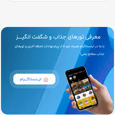
معرفی تورهای جذاب و شگفت انگیـــز
با ما در اینستاگرام همراه شو تا از پیشنهادات لحظه آخری و تورهای
جذاب مطلع بشی!
ایــنستاگـــرام