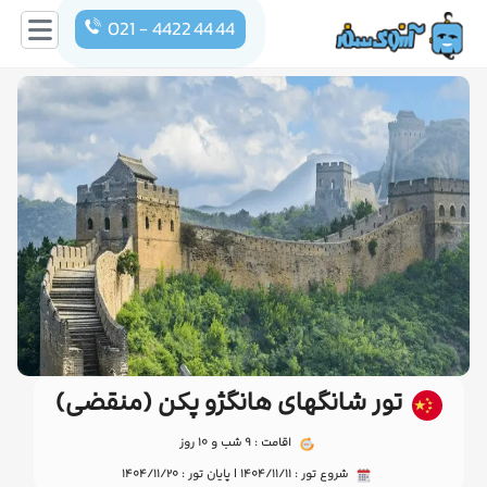
021 - 4422 44 44
تور شانگهای هانگژو پکن (منقضی)
اقامت : 9 شب و 10 روز
شروع تور : 1404/11/11 | پایان تور : 1404/11/20