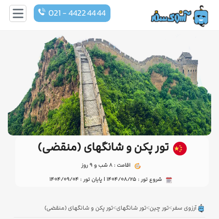
021 - 4422 44 44
تور پکن و شانگهای (منقضی)
اقامت : 8 شب و 9 روز
شروع تور : 1404/08/25 | پایان تور : 1404/09/04
>
>
>
آرزوی سفر
تور چین
تور شانگهای
تور پکن و شانگهای (منقضی)