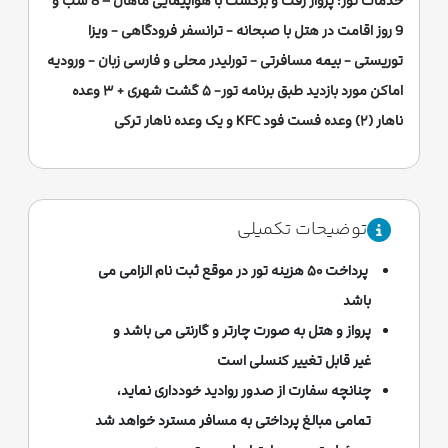
خدمات تور: پرواز رفت و برگشت با هواپیمایی ماهان – 8 شب و
9 روز اقامت در هتل با صبحانه - ترانسفر فرودگاهی - ویزا
توریستی - بیمه مسافرتی - تورلیدر محلی و فارسی زبان - ورودیه
اماکن مورد بازدید طبق برنامه تور- ۵ گشت شهری + ۳ وعده
ناهار (۲) وعده فست فود KFC و یک وعده ناهار ترکی
توضیحات تکمیلی
پرداخت ۵۰ هزینه تور در موقع ثبت نام الزامی می
باشد
پرواز و هتل به صورت چارتر و گارنتی می باشد و
غیر قابل تغییر کنسلی است
چنانچه سفارت از صدور روادید خودداری نماید،
تمامی مبالغ پرداختی به مسافر مسترد خواهد شد