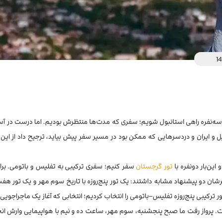
1
ه سه‌نفره راهی استانبول شویم؛ سفری که مدت‌ها منتظرش بودیم. اما درست در آست
 و ایران و دردسرهایی که ممکن بود در مسیر سفر پیش بیاید، ترجیح داد از این ب
این‌بار دونفره با
تور گرجستان
سفر کنیم؛ سفری ترکیبی به تفلیس و باتومی. برا
ان دو پیشنهاد مشابه داشتند: یک تور پنج‌روزه با تاریخ سوم مهر و یک تور هفت‌
رکیبی پنج‌روزه تفلیس–باتومی را انتخاب کردیم؛ انتخابی که آغاز یک ماجراجویی ت
رواز رفت ما صبح پنجشنبه، سوم مهر، ساعت ده و نیم با هواپیمایی وارش ان