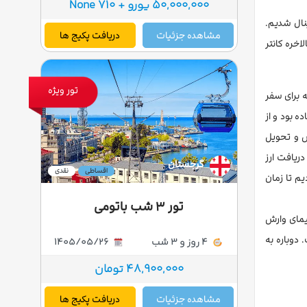
50,000,000 یورو + 710 None
ینال شدیم.
مشاهده جزئیات
دریافت پکیج ها
اخره کانتر
تور ویژه
ه برای سفر
بختانه همه چیز آماده بود و از
رش و تحویل
دریافت ارز
گرجستان
اقساطی
نقدی
زه کردیم تا زمان
تور ۳ شب باتومی
واپیمای وارش
دوباره به
4 روز و 3 شب
1405/05/26
48,900,000 تومان
مشاهده جزئیات
دریافت پکیج ها