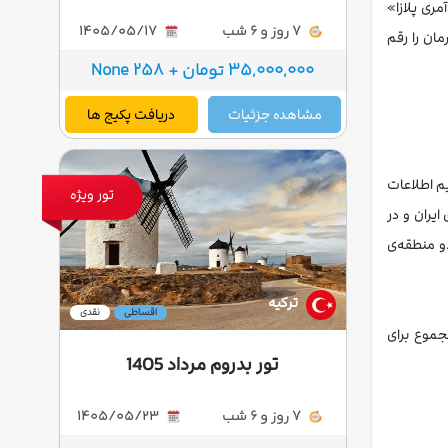
ری پلازا»
7 روز و 6 شب
1405/05/17
ه پایان سفرمان را رقم
35,000,000 تومان + 258 None
مشاهده جزئیات
دریافت پکیج ها
م اطلاعات
تور ویژه
یران و در
دو منطقه‌ی
ترکیه
اقساطی
نقدی
 مجموع برای
تور بدروم مرداد 1405
7 روز و 6 شب
1405/05/23