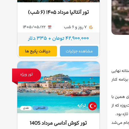
تور آنتالیا مرداد ۱۴۰۵ (۶ شب)
7 روز و 6 شب
1405/05/22
42,900,000 تومان + 335 دلار
مشاهده جزئیات
دریافت پکیج ها
انه نهایی
تور ویژه
رنامه کنار
ی همین با
ترکیه
روزه که از
اقساطی
نقدی
ازه بود.
تور کوش آداسی مرداد 1405
جام می‌شد