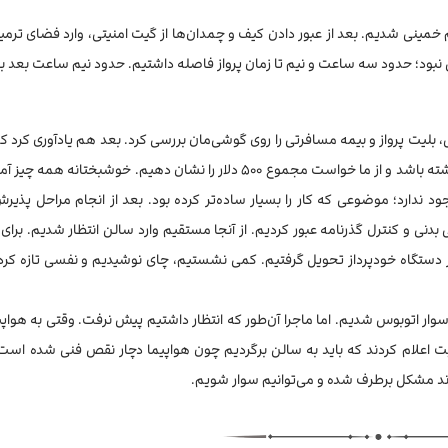
م خمینی شدیم. بعد از عبور دادن کیف و چمدان‌ها از گیت امنیتی، وارد فضای ترم
 نبود؛ حدود سه ساعت و نیم تا زمان پرواز فاصله داشتیم. حدود نیم ساعت بعد بال
ل، بلیت پرواز و بیمه مسافرتی را روی گوشی‌مان بررسی کرد. بعد هم یادآوری کرد ک
به گرجستان، هر مسافر باید به ازای هر روز اقامت، ۱۰۰ دلار همراه داشته باشد و از ما خواست مجموع ۵۰۰ دلار را نشان دهیم. خوش
جود ندارد؛ موضوعی که کار را بسیار ساده‌تر کرده بود. بعد از انجام مراحل پذی
 بدنی و کنترل گذرنامه عبور کردیم. از آنجا مستقیم وارد سالن انتظار شدیم. برای 
طبقه پایین رفتیم و با وارد کردن کد ملی، ۵۰۰ دلار را از دستگاه خودپرداز تحویل گرفتیم. کمی نشستیم، چای نوشیدیم و نفسی تا
ت پروازمان مهر خورد و سوار اتوبوس شدیم. اما ماجرا آن‌طور که انتظار داشتیم پیش نرفت. وقتی به ه
ایت اعلام کردند که باید به سالن برگردیم چون هواپیما دچار نقص فنی شده است. 
ادند مشکل برطرف شده و می‌توانیم سوار شویم.