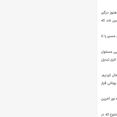
نوز درگیر
مین شد که
سیر را تا
ایی مسئول
پذیرش، پیاده به سمت مرکز خرید «متروسیتی» راه افتادیم که فاصله چندانی با هتل نداشت. از صرافی نزدیک مرکز خرید، ۱۰۰ دلار را با نرخ هر دلار ۲٫۷۵ لاری تبدیل
 لاری خریدیم و برایش یک بسته اینترنت یک‌هفته‌ای ۶ گیگابایتی با هزینه ۲۵ لاری فعال کردیم.
ی یونانی قرار
نور آخرین
نوع که در