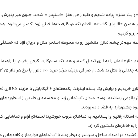
 «وایت سلز» پیاده شدیم و بقیه راهی هتل «استپس» شدند. جلوی میز پذیرش، ه
اگر همین حالا برای گشت‌ها اقدام نکنیم، ظرفیت‌ها خیلی زود تکمیل می‌شود. ه
رزرو کردیم.
مه مهم‌تر چشم‌اندازی دلنشین رو به محوطه استخر هتل و دریای آزاد که خستگی م
 هم دلارهایمان را به لاری تبدیل کنیم و هم یک سیم‌کارت گرجی بخریم. با راهنم
داخل مرکز خرید، از نمایندگی «ژئوسل» یک سیم‌کارت به قیمت ۲۰
۷ لاری خودمان را به میدان تئاتر باتومی رساندیم. وسط میدان، آب‌نمایی زیبا و مجسمه‌ای طلایی از اسطوره‌ها
ه چشم‌نوازی به فضا داده بودند.
ه اسکله رفتیم و ایستادیم به تماشای غروب خورشید؛ لحظه‌ای آرام و تماشایی که 
 به خاطره‌ای دلنشین گره زد.
یده در امتداد ساحل، سرسبز و پرطراوت، با آب‌نماهای فواره‌دار و کافه‌هایی مت