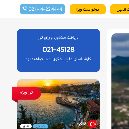
021 - 4422 44 44
 آنلاین
درخواست ویزا
دریافت مشاوره و رزرو تور
021-45128
کارشناسان ما پاسخگوی شما خواهند بود
تور ویژه
ترکیه
اقساطی
نقدی