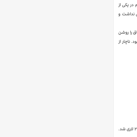
در یکی از
ی نداشت و
ق را روشن
. ناچار از
بعد از صرف صبحانه، حوالی ساعت یازده با یاندکس راهی باغ گیاه‌شناسی باتومی شدیم. کرایه تاکسی ۱۷ لاری شد. در بدو ورود، بلیط گرفتیم که نفری ۲۰ لاری شد.