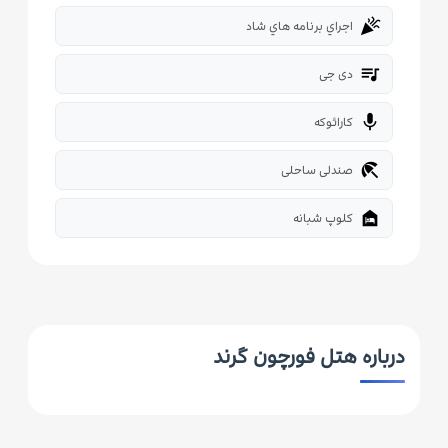
celebration
اجراي برنامه هاي شاد
queue_music
دی جی
mic
کارائوکه
beach_access
صندلی ساحلی
night_shelter
کلوپ شبانه
درباره هتل فورچون گرند