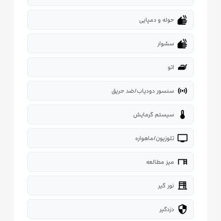
dry
حوله و دمپایی
dry
سشوار
iron
اتو
sensors
سنسور دودیاب/ضد حریق
thermostat
سیستم گرمایش
tv
تلوزیون/ماهواره
desk
میز مطالعه
blinds
نور گیر
security
دزدگیر