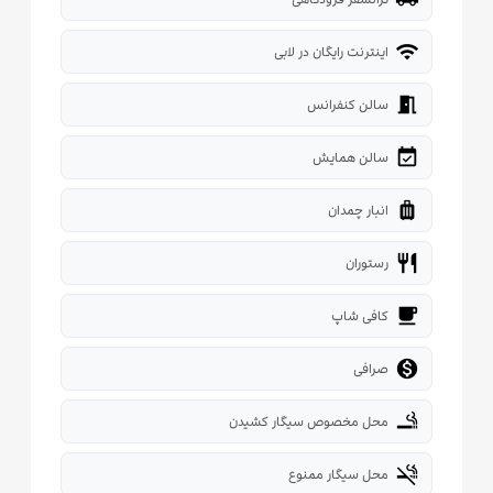
wifi
اینترنت رایگان در لابی
meeting_room
سالن کنفرانس
event_available
سالن همایش
luggage
انبار چمدان
restaurant
رستوران
local_cafe
کافی شاپ

صرافی
smoking_rooms
محل مخصوص سیگار کشیدن
smoke_free
محل سیگار ممنوع