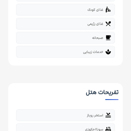
baby_changing_station
غذای کودک
restaurant_menu
غذای رژیمی
free_breakfast
صبحانه
spa
خدمات زیبایی
تفریحات هتل
pool
استخر روباز
hot_tub
سونا/جکوزی