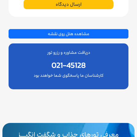
ارسال دیدگاه
مشاهده هتل روی نقشه
دریافت مشاوره و رزرو تور
021-45128
کارشناسان ما پاسخگوی شما خواهند بود
معرفی تورهای جذاب و شگفت انگیـــز