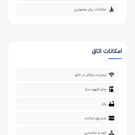
accessible
امکانات برای معلولین
امکانات اتاق
wifi
اینترنت رایگان در اتاق
coffee_maker
چای/قهوه ساز
bathtub
وان
fiber_pin
صندوق امانات
checkroom
کمد و جالباسی