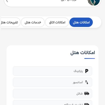
امکانات هتل
امکانات اتاق
خدمات هتل
تفریحات هتل
امکانات هتل
local_parking
پارکینگ
import_export
آسانسور
airport_shuttle
شاتل
airport_shuttle
ترانسفر فرودگاهی