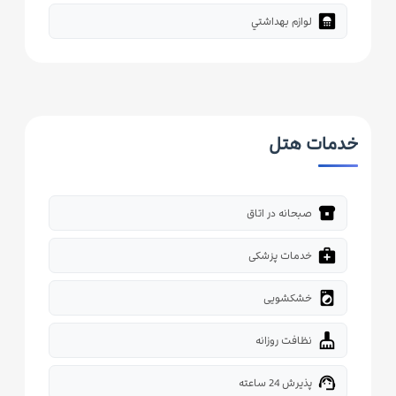
bathroom
لوازم بهداشتي
خدمات هتل
breakfast_dining
صبحانه در اتاق
medical_services
خدمات پزشکی
local_laundry_service
خشکشویی
cleaning_services
نظافت روزانه
support_agent
پذیرش 24 ساعته