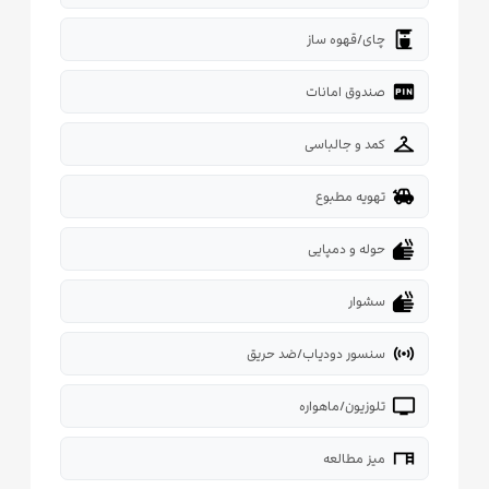
coffee_maker
چای/قهوه ساز
fiber_pin
صندوق امانات
checkroom
کمد و جالباسی
toys
تهویه مطبوع
dry
حوله و دمپایی
dry
سشوار
sensors
سنسور دودیاب/ضد حریق
tv
تلوزیون/ماهواره
desk
میز مطالعه