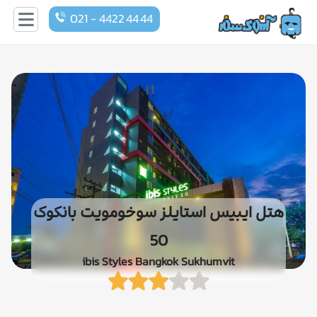
021 - 4422 44 44
هتل ایبیس استایلز سوخومویت بانکوک
50
ibis Styles Bangkok Sukhumvit