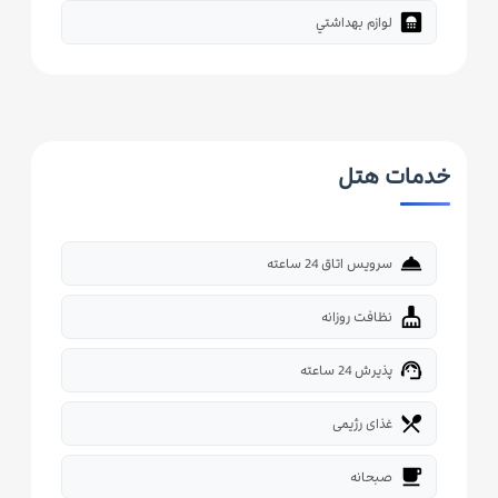
bathroom
لوازم بهداشتي
خدمات هتل
room_service
سرویس اتاق 24 ساعته
cleaning_services
نظافت روزانه
support_agent
پذیرش 24 ساعته
restaurant_menu
غذای رژیمی
free_breakfast
صبحانه