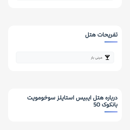
تفریحات هتل
local_bar
مینی بار
درباره هتل ایبیس استایلز سوخومویت
بانکوک 50