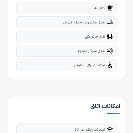
local_cafe
کافی شاپ
smoking_rooms
محل مخصوص سیگار کشیدن
family_restroom
اتاق خانوادگی
smoke_free
محل سیگار ممنوع
accessible
امکانات برای معلولین
امکانات اتاق
wifi
اینترنت رایگان در اتاق