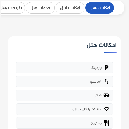
امکانات هتل
امکانات اتاق
خدمات هتل
تفریحات هتل
امکانات هتل
local_parking
پارکینگ
import_export
آسانسور
airport_shuttle
شاتل
wifi
اینترنت رایگان در لابی
restaurant
رستوران