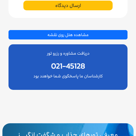
ارسال دیدگاه
مشاهده هتل روی نقشه
دریافت مشاوره و رزرو تور
021-45128
کارشناسان ما پاسخگوی شما خواهند بود
معرفی تورهای جذاب و شگفت انگیـــز