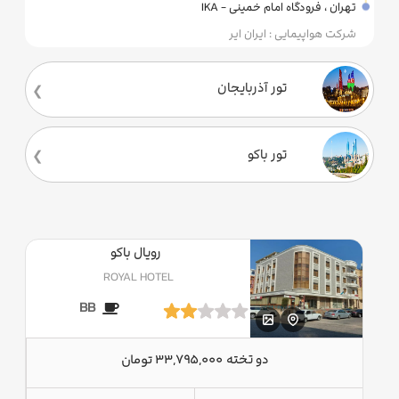
تهران ، فرودگاه امام خمینی - IKA
شرکت هواپیمایی : ایران ایر
تور آذربایجان
تور باکو
رویال باکو
ROYAL HOTEL
BB
دو تخته
33,795,000 تومان