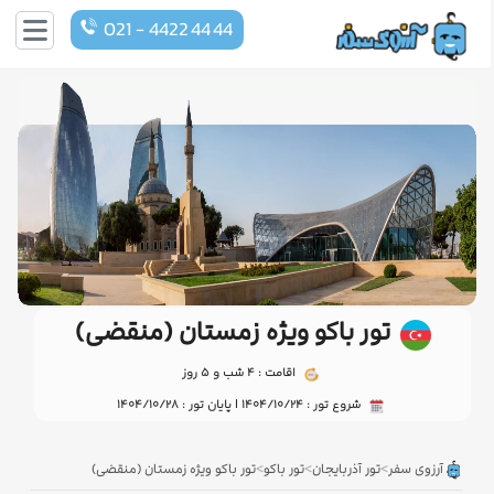
021 - 4422 44 44
تور باکو ویژه زمستان (منقضی)
اقامت : 4 شب و 5 روز
شروع تور : 1404/10/24 | پایان تور : 1404/10/28
>
>
>
آرزوی سفر
تور آذربایجان
تور باکو
تور باکو ویژه زمستان (منقضی)