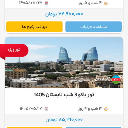
4 شب و 5 روز
1405/05/27
74,980,000 تومان
مشاهده جزئیات
دریافت پکیج ها
تور ویژه
آذربایجان
تور باکو 3 شب تابستان 1405
3 شب و 4 روز
1405/05/17
85,310,000 تومان