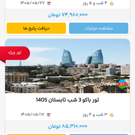
4 شب و 5 روز
1405/05/27
74,980,000 تومان
مشاهده جزئیات
دریافت پکیج ها
تور ویژه
آذربایجان
تور باکو 3 شب تابستان 1405
3 شب و 4 روز
1405/05/17
85,310,000 تومان