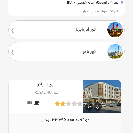
تهران ، فرودگاه امام خمینی - IKA
شرکت هواپیمایی : ایران ایر
تور آذربایجان
تور باکو
رویال باکو
ROYAL HOTEL
BB
دو تخته
33,795,000 تومان