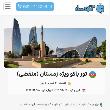
021 - 4422 44 44
تور باکو ویژه زمستان (منقضی)
اقامت : 4 شب و 5 روز
شروع تور : 1404/10/24 | پایان تور : 1404/10/28
>
>
>
آرزوی سفر
تور آذربایجان
تور باکو
تور باکو ویژه زمستان (منقضی)