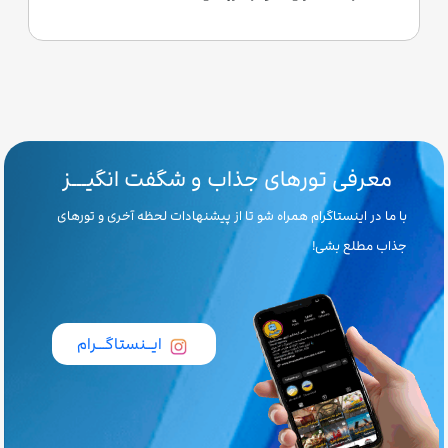
معرفی تورهای جذاب و شگفت انگیـــز
با ما در اینستاگرام همراه شو تا از پیشنهادات لحظه آخری و تورهای
جذاب مطلع بشی!
ایــنستاگـــرام