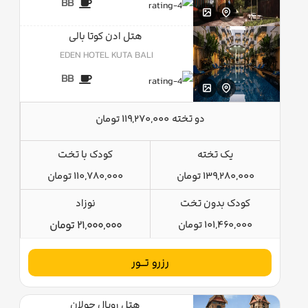
BB
هتل ادن کوتا بالی
EDEN HOTEL KUTA BALI
BB
دو تخته
119,270,000 تومان
یک تخته
کودک با تخت
139,280,000 تومان
110,780,000 تومان
کودک بدون تخت
نوزاد
101,460,000 تومان
21,000,000 تومان
رزرو تــور
هتل رویال چولان