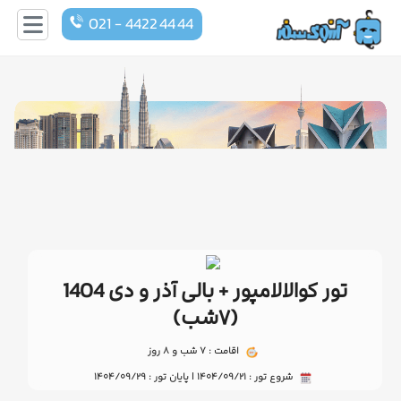
021 - 4422 44 44
تور کوالالامپور + بالی آذر و دی 1404
(۷شب)
اقامت : ۷ شب و ۸ روز
شروع تور : 1404/09/21 | پایان تور : 1404/09/29