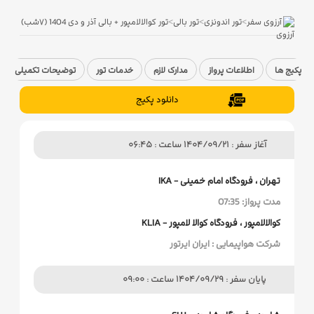
>
>
>
آرزوی سفر
تور اندونزی
تور بالی
تور کوالالامپور + بالی آذر و دی 1404 (۷شب)
پکیج ها
اطلاعات پرواز
مدارک لازم
خدمات تور
توضیحات تکمیلی
دانلود پکیج
آغاز سفر : 1404/09/21 ساعت : 06:45
تهران ، فرودگاه امام خمینی - IKA
مدت پرواز: 07:35
کوالالامپور ، فرودگاه کوالا لامپور - KLIA
شرکت هواپیمایی : ایران ایرتور
پایان سفر : 1404/09/29 ساعت : 09:00