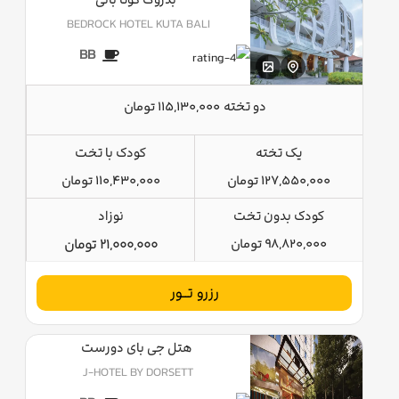
BEDROCK HOTEL KUTA BALI
BB
دو تخته
115,130,000 تومان
یک تخته
کودک با تخت
127,550,000 تومان
110,430,000 تومان
کودک بدون تخت
نوزاد
98,820,000 تومان
21,000,000 تومان
رزرو تــور
هتل جی بای دورست
J-HOTEL BY DORSETT