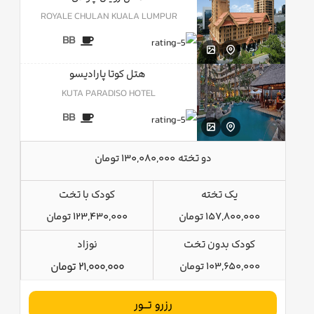
ROYALE CHULAN KUALA LUMPUR
BB
هتل کوتا پارادیسو
KUTA PARADISO HOTEL
BB
دو تخته
130,080,000 تومان
یک تخته
کودک با تخت
157,800,000 تومان
123,430,000 تومان
کودک بدون تخت
نوزاد
103,650,000 تومان
21,000,000 تومان
رزرو تــور