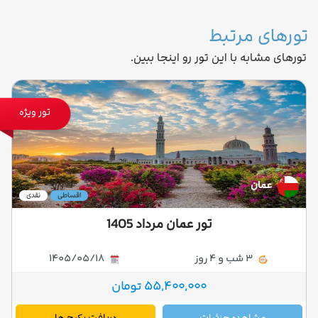
تورهای مرتبط
تورهای مشابه با این تور رو اینجا ببین.
تور ویژه
عمان
اقساطی
نقدی
تور عمان مرداد 1405
3 شب و 4 روز
1405/05/18
55,400,000 تومان
مشاهده جزئیات
دریافت پکیج ها