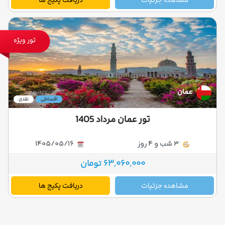
تور ویژه
عمان
اقساطی
نقدی
تور عمان مرداد 1405
3 شب و 4 روز
1405/05/16
63,060,000 تومان
مشاهده جزئیات
دریافت پکیج ها