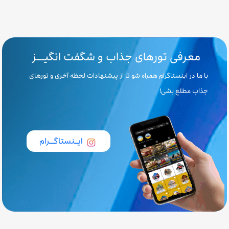
معرفی تورهای جذاب و شگفت انگیـــز
با ما در اینستاگرام همراه شو تا از پیشنهادات لحظه آخری و تورهای
جذاب مطلع بشی!
ایــنستاگـــرام