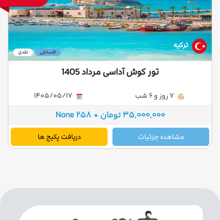
ترکیه
اقساطی
نقدی
تور کوش آداسی مرداد 1405
7 روز و 6 شب
1405/05/17
35,000,000 تومان + 258 None
مشاهده جزئیات
دریافت پکیج ها