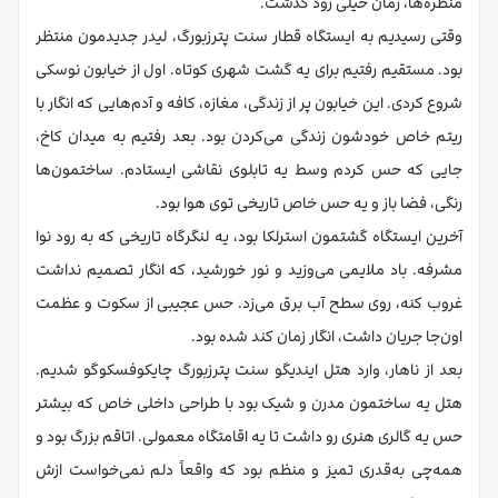
منظره‌ها، زمان خیلی زود گذشت.
وقتی رسیدیم به ایستگاه قطار سنت پترزبورگ، لیدر جدیدمون منتظر
بود. مستقیم رفتیم برای یه گشت شهری کوتاه. اول از خیابون نوسکی
شروع کردی. این خیابون پر از زندگی، مغازه، کافه و آدم‌هایی که انگار با
ریتم خاص خودشون زندگی می‌کردن بود. بعد رفتیم به میدان کاخ،
جایی که حس کردم وسط یه تابلوی نقاشی ایستادم. ساختمون‌ها
رنگی، فضا باز و یه حس خاص تاریخی توی هوا بود.
آخرین ایستگاه گشتمون استرلکا بود، یه لنگرگاه تاریخی که به رود نوا
مشرفه. باد ملایمی می‌وزید و نور خورشید، که انگار تصمیم نداشت
غروب کنه، روی سطح آب برق می‌زد. حس عجیبی از سکوت و عظمت
اون‌جا جریان داشت، انگار زمان کند شده بود.
بعد از ناهار، وارد هتل ایندیگو سنت پترزبورگ چایکوفسکوگو شدیم.
هتل یه ساختمون مدرن و شیک بود با طراحی داخلی خاص که بیشتر
حس یه گالری هنری رو داشت تا یه اقامتگاه معمولی. اتاقم بزرگ بود و
همه‌چی به‌قدری تمیز و منظم بود که واقعاً دلم نمی‌خواست ازش