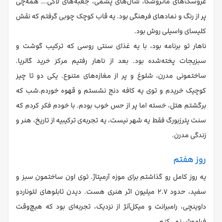
عروسک‌های ماتروشکا، شال‌های پشمی، جعبه‌های لاکی... همه‌چی
پر از رنگ و نمادهای فرهنگی بود. یه قاب کوچک چوبی گرفتم که نقش
کلیسای واسیلی روش بود.
ناهار تو برنامه بود، با یه غذای سنتی روسی که ترکیب گوشت و
سبزیجات پخته‌شده بود. بعد از ناهار رفتیم مرکز خرید گالریا.
ساختمونی مدرن، شلوغ و پر از مغازه‌های متنوع. یکی دو تا چیز
کوچیک خریدم و توی یه کافه دنج نشستم و قهوه خوردم.شب که
برگشتم هتل، خسته اما پر از حس خوب بودم. با خودم فکر کردم که
سنت پترزبورگ فقط یه شهر نیست، یه تجربه‌ی ترکیبیه از تاریخ، هنر و
زندگی مدرن.
روز هفتم
یه روز کامل رو گذاشتم برای موزه آرمیتاژ. توی اون ساختمون سبز و
سفید، حدود ۲.۷ میلیون اثر هنری هست. دیدن تابلوهای لئوناردو
داوینچی، رامبرانت و میکل‌آنژ از نزدیک، تجربه‌ای بود که هیچ‌وقت
فراموش نمی‌کنم.