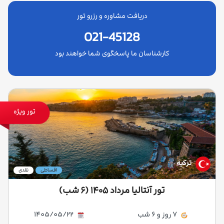
دریافت مشاوره و رزرو تور
021-45128
کارشناسان ما پاسخگوی شما خواهند بود
تور ویژه
ترکیه
اقساطی
نقدی
تور آنتالیا مرداد ۱۴۰۵ (۶ شب)
7 روز و 6 شب
1405/05/22