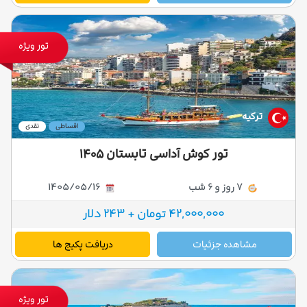
تور ویژه
ترکیه
اقساطی
نقدی
تور کوش آداسی تابستان ۱۴۰۵
7 روز و 6 شب
1405/05/16
42,000,000 تومان + 243 دلار
مشاهده جزئیات
دریافت پکیج ها
تور ویژه