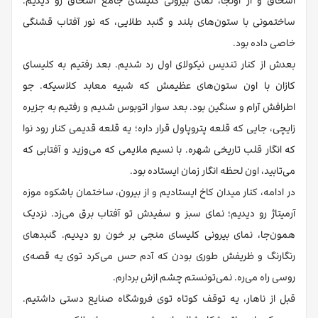
اسحاق و از اونجا، نمای بیرونی کلیسای جامع اسحاق رو دیدیم.
ساختمونی با ستون‌های بلند و گنبد طلایی، که نور آفتاب قشنگی
خاصی داده بود.
بعدش از کنار تندیس نیکولای اول رد شدیم. بعد رفتیم به کلیسای
کازان با اون ستون‌های عظیمش که شبیه معابد کلاسیکه. جو
اطرافش آرام و سنگین بود. بعد سوار اتوبوس شدیم و رفتیم به جزیره
زایچی، جایی که قلعه پتروپاول قرار داره؛ یه قلعه‌ قدیمی کنار رود نوا
که انگار قلب تاریخی شهره. با نسیم ملایمی که می‌وزید و آفتابی که
می‌تابید، اون لحظه انگار زمان ایستاده بود.
در ادامه، کنار میدان کاخ ایستادیم و از بیرون، ساختمان باشکوه موزه
آرمیتاژ رو دیدیم؛ نمای سبز و سفیدش تو آفتاب برق می‌زد. نزدیک
همون‌جا، نمای بیرونی کلیسای منجی بر خون رو دیدیم. گنبدهای
رنگارنگ و ظریفش طوری بودن که آدم حس می‌کرد توی یه قصه‌ی
روسی راه می‌ره. نمی‌تونستم چشم ازش بردارم.
قبل از ناهار، یه توقف کوتاه توی فروشگاه صنایع دستی داشتیم.